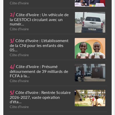
Côte d'Ivoire
2/
Côte d'Ivoire : Un véhicule de
la GESTOCI circulant avec un
numér...
Côte d'Ivoire
3/
Côte d'Ivoire : L'établissement
de la CNI pour les enfants dès
05...
Côte d'Ivoire
4/
Côte d'Ivoire : Présumé
détournement de 39 milliards de
FCFA à la...
Côte d'Ivoire
5/
Côte d'Ivoire : Rentrée Scolaire
2026-2027, vaste opération
d'éta...
Côte d'Ivoire