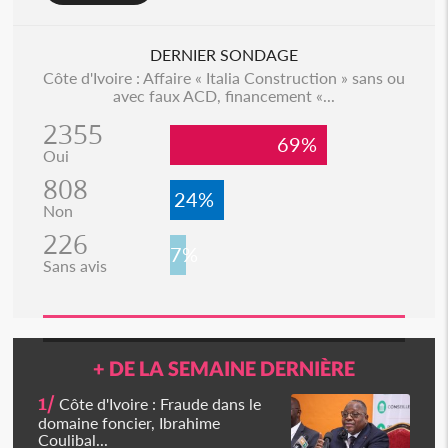
DERNIER SONDAGE
Côte d'Ivoire : Affaire « Italia Construction » sans ou
avec faux ACD, financement «...
2355
69%
Oui
808
24%
Non
226
7%
Sans avis
+ DE LA SEMAINE DERNIÈRE
1/
Côte d'Ivoire : Fraude dans le
domaine foncier, Ibrahime
Coulibal...