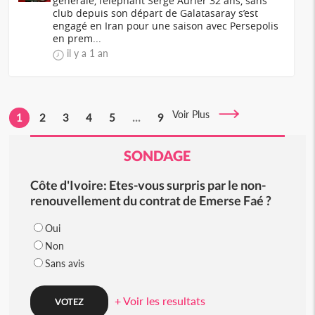
générale, l’éléphant Serge Aurier 32 ans, sans
club depuis son départ de Galatasaray s’est
engagé en Iran pour une saison avec Persepolis
en prem...
il y a 1 an
Voir Plus
1
2
3
4
5
...
9
SONDAGE
Côte d'Ivoire: Etes-vous surpris par le non-
renouvellement du contrat de Emerse Faé ?
Oui
Non
Sans avis
+ Voir les resultats