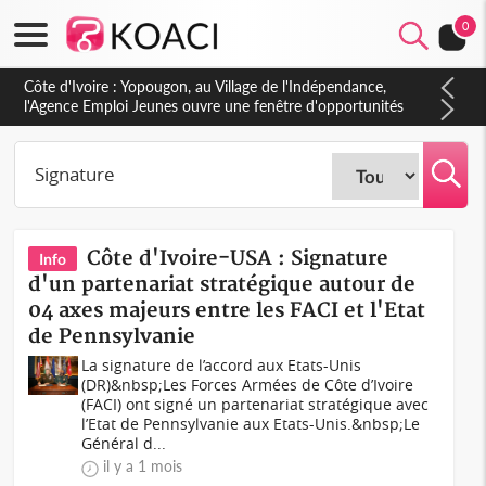
0
Côte d'Ivoire : CHU de Treichville, après la fronde, les agents
contractuels obtiennent un accord avec la direction sur les
arriérés du SMIG 2023
Côte d'Ivoire-USA : Signature
Info
d'un partenariat stratégique autour de
04 axes majeurs entre les FACI et l'Etat
de Pennsylvanie
La signature de l’accord aux Etats-Unis
(DR)&nbsp;Les Forces Armées de Côte d’Ivoire
(FACI) ont signé un partenariat stratégique avec
l’Etat de Pennsylvanie aux Etats-Unis.&nbsp;Le
Général d...
il y a 1 mois