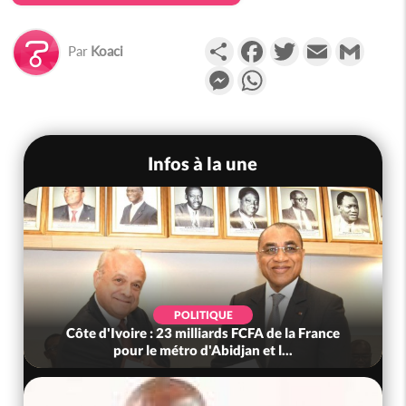
Partager
Facebook
Twitter
Email
Gmail
Par
Koaci
Messenger
WhatsApp
Infos à la une
POLITIQUE
Côte d'Ivoire : 23 milliards FCFA de la France
pour le métro d'Abidjan et l...