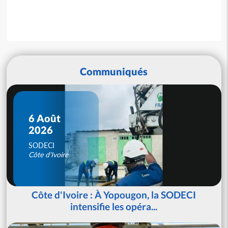
Communiqués
6 Août
2026
SODECI
Côte d'Ivoire
Côte d'Ivoire : À Yopougon, la SODECI
intensifie les opéra...