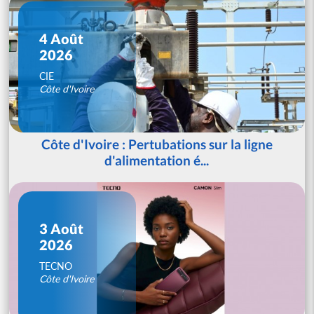
4 Août
2026
CIE
Côte d'Ivoire
Côte d'Ivoire : Pertubations sur la ligne
d'alimentation é...
3 Août
2026
TECNO
Côte d'Ivoire