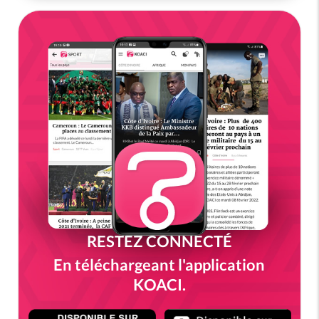
RESTEZ CONNECTÉ
En téléchargeant l'application
KOACI.