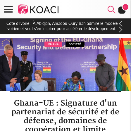
0
Côte d'Ivoire : 23 milliards FCFA de la France pour le métro
d'Abidjan et les Agoras : un nouveau coup d'accélérateur aux
projets structurants
GHANA
SOCIÉTÉ
Ghana-UE : Signature d'un
partenariat de sécurité et de
défense, domaines de
coopération et limite