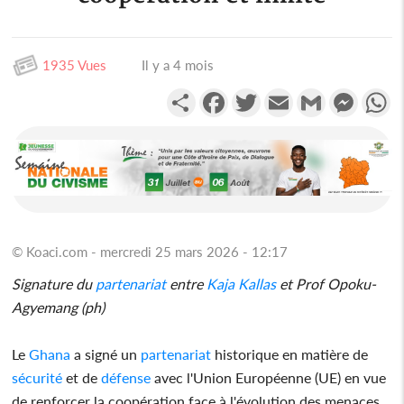
1935 Vues
Il y a 4 mois
Partager
Facebook
Twitter
Email
Gmail
Messen
W
© Koaci.com - mercredi 25 mars 2026 - 12:17
Signature du
partenariat
entre
Kaja Kallas
et Prof Opoku-
Agyemang (ph)
Le
Ghana
a signé un
partenariat
historique en matière de
sécurité
et de
défense
avec l'Union Européenne (UE) en vue
de renforcer la coopération face à l'évolution des menaces