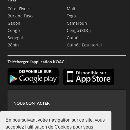
Côte d'Ivoire
Mali
Burkina Faso
Togo
Gabon
Cameroun
Congo
Congo (RDC)
Sénégal
Guinée
Bénin
Guinée Equatorial
Télécharger l'application KOACI
NOUS CONTACTER
contact@koaci.com
koaci@yahoo.fr
En poursuivant votre navigation sur ce site, vous
+225 07 08 85 52 93
acceptez l'utilisation de Cookies pour vous