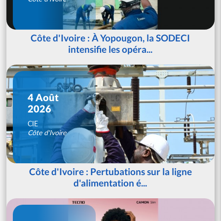
Côte d'Ivoire : À Yopougon, la SODECI
intensifie les opéra...
4 Août
2026
CIE
Côte d'Ivoire
Côte d'Ivoire : Pertubations sur la ligne
d'alimentation é...