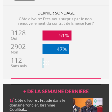
DERNIER SONDAGE
Côte d'Ivoire: Etes-vous surpris par le non-
renouvellement du contrat de Emerse Faé ?
3128
51%
Oui
2902
47%
Non
112
2%
Sans avis
+ DE LA SEMAINE DERNIÈRE
1/
Côte d'Ivoire : Fraude dans le
domaine foncier, Ibrahime
Coulibal...