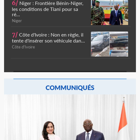
6/
Niger : Frontière Bénin-Niger,
les conditions de Tiani pour sa
ré...
Niger
7/
Côte d'Ivoire : Non en règle, il
tente d'insérer son véhicule dan...
Côte d'Ivoire
COMMUNIQUÉS