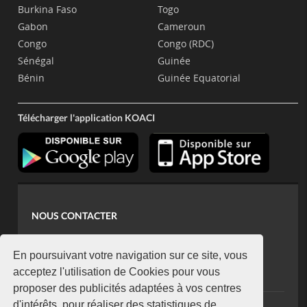
Burkina Faso
Togo
Gabon
Cameroun
Congo
Congo (RDC)
Sénégal
Guinée
Bénin
Guinée Equatorial
Télécharger l'application KOACI
NOUS CONTACTER
contact@koaci.com
koaci@yahoo.fr
En poursuivant votre navigation sur ce site, vous
+225 07 08 85 52 93
acceptez l'utilisation de Cookies pour vous
proposer des publicités adaptées à vos centres
d'intérêts, pour réaliser des statistiques de