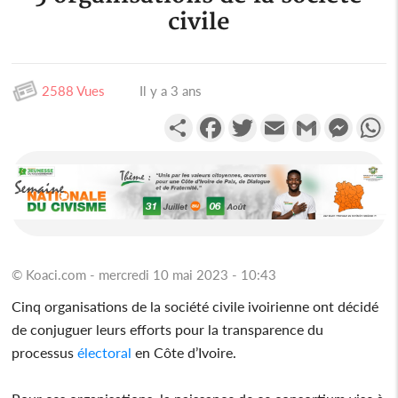
civile
2588 Vues
Il y a 3 ans
Partager
Facebook
Twitter
Email
Gmail
Messen
W
© Koaci.com - mercredi 10 mai 2023 - 10:43
Cinq organisations de la société civile ivoirienne ont décidé
de conjuguer leurs efforts pour la transparence du
processus
électoral
en Côte d’Ivoire.