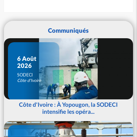
Communiqués
6 Août
2026
SODECI
Côte d'Ivoire
Côte d'Ivoire : À Yopougon, la SODECI
intensifie les opéra...