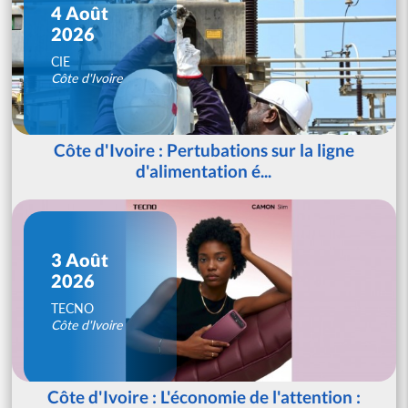
4 Août
2026
CIE
Côte d'Ivoire
Côte d'Ivoire : Pertubations sur la ligne
d'alimentation é...
3 Août
2026
TECNO
Côte d'Ivoire
Côte d'Ivoire : L'économie de l'attention :