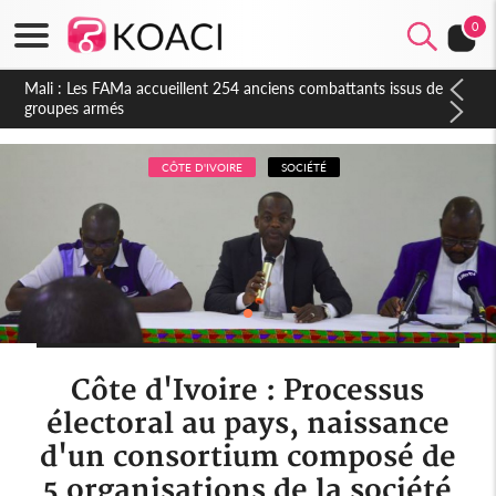
0
Côte d'Ivoire : Election FIF, le frère de feu Sidy Diallo se lance
dans la course
CÔTE D'IVOIRE
SOCIÉTÉ
Côte d'Ivoire : Processus
électoral au pays, naissance
d'un consortium composé de
5 organisations de la société