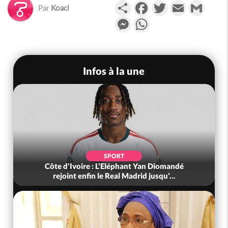
Partager
Facebook
Twitter
Email
Gmail
Par
Koaci
Messenger
WhatsApp
Infos à la une
SPORT
Côte d'Ivoire : L'Eléphant Yan Diomandé
rejoint enfin le Real Madrid jusqu'...