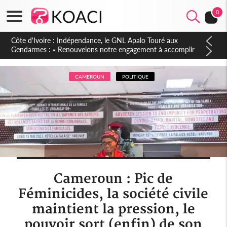
0
Sierra Leone : Un projet de réforme constitutionnelle en
gestation, points clés des amendements, un exclu d'avance
CAMEROUN
POLITIQUE
Cameroun : Pic de
Féminicides, la société civile
maintient la pression, le
pouvoir sort (enfin) de son