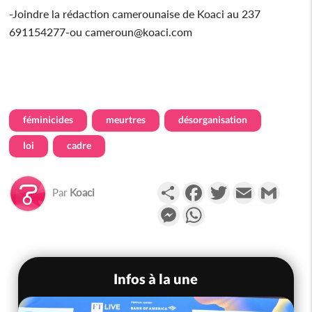
-Joindre la rédaction camerounaise de Koaci au 237
691154277-ou cameroun@koaci.com
féminicides
meurtres
désorganisation
loi
cadre
Partager
Facebook
Twitter
Email
Gmail
Par
Koaci
Messenger
WhatsApp
Infos à la une