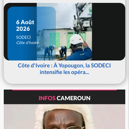
6 Août
2026
SODECI
Côte d'Ivoire
Côte d'Ivoire : À Yopougon, la SODECI
intensifie les opéra...
INFOS
CAMEROUN