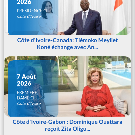
2026
PRESIDENCE CI
Côte d'Ivoire
Côte d'Ivoire-Canada: Tiémoko Meyliet
Koné échange avec An...
7 Août
2026
PREMIERE
DAME CI
Côte d'Ivoire
Côte d'Ivoire-Gabon : Dominique Ouattara
reçoit Zita Oligu...