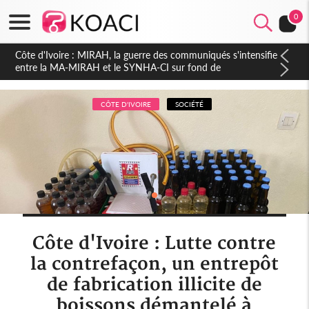
0
Côte d'Ivoire : Indépendance 2026, Thiam plaide pour un
environnement démocratique plus apaisé
CÔTE D'IVOIRE
SOCIÉTÉ
Côte d'Ivoire : Lutte contre
la contrefaçon, un entrepôt
de fabrication illicite de
boissons démantelé à