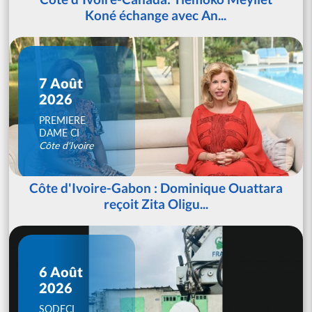
Koné échange avec An...
7 Août
2026
PREMIERE
DAME CI
Côte d'Ivoire
Côte d'Ivoire-Gabon : Dominique Ouattara
reçoit Zita Oligu...
6 Août
2026
SODECI