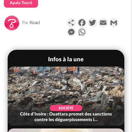
Apalo Touré
Partager
Facebook
Twitter
Email
Gmail
Par
Koaci
Messenger
WhatsApp
Infos à la une
SOCIÉTÉ
Côte d'Ivoire : Ouattara promet des sanctions
contre les déguerpissements i...