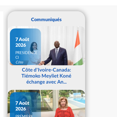
Communiqués
7 Août
2026
PRESIDENCE
CI
Côte
d'Ivoire
Côte d'Ivoire-Canada:
Tiémoko Meyliet Koné
échange avec An...
7 Août
2026
PREMIERE