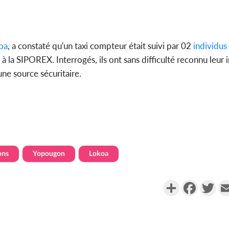
oa
, a constaté qu'un taxi compteur était suivi par 02
individus
à la SIPOREX. Interrogés, ils ont sans difficulté reconnu leur 
une source sécuritaire.
ons
Yopougon
Lokoa
Partager
Faceboo
Twi