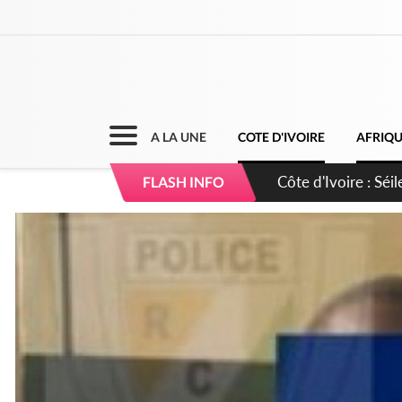
A LA UNE
COTE D'IVOIRE
AFRIQ
Côte d'Ivoire : Séi
FLASH INFO
dépigmentants da