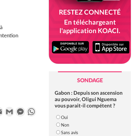
RESTEZ CONNECTÉ
En téléchargeant
à
l'application KOACI.
intention
SONDAGE
Gabon : Depuis son ascension
au pouvoir, Oligui Nguema
vous parait-il compétent ?
k
tter
Email
Gmail
Messenger
WhatsApp
Oui
Non
Sans avis