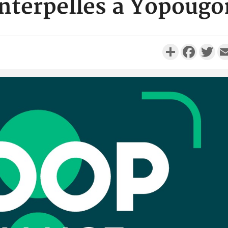
interpellés à Yopougo
Partager
Faceboo
Twi
SOCIÉTÉ
Côte d'Ivoire : Man, deux
Côte d'I
personnes périssent dans un
guerre 
incendie
s'intensif
SOCIÉTÉ
Côte d'Ivoire : Daloa, il tue
Cameroun :
son collègue et cache 38
BAH Ouma
millions dans une fo...
du conse