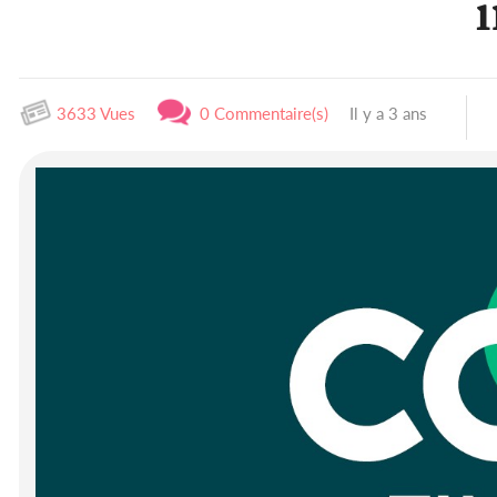
3633 Vues
0 Commentaire(s)
Il y a 3 ans