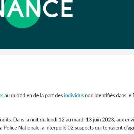
POLITIQUE
Côte d'Ivoire : 66e
anniversaire de
Côte d'Ivoi
l'Indépendance, les Forces de
les Eléphan
Défense e...
devo
ns
au quotidien de la part des
individus
non identifiés dans le D
ndits. Dans la nuit du lundi 12 au mardi 13 juin 2023, aux en
la Police Nationale, a interpellé 02 suspects qui tentaient d'ag