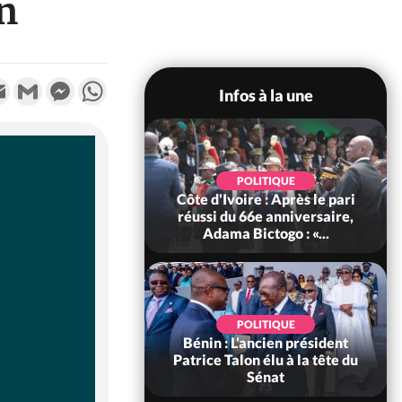
n
k
tter
Email
Gmail
Messenger
WhatsApp
Infos à la une
SOCIÉTÉ
POLITIQUE
voire : MIRAH, la
Côte d'Ivoire : Après le pari
des communiqués
réussi du 66e anniversaire,
ie entre la MA-M...
Adama Bictogo : «...
POLITIQUE
POLITIQUE
 Décès à 86 ans de
Bénin : L'ancien président
rou Sanda pilier
Patrice Talon élu à la tête du
il constituti...
Sénat