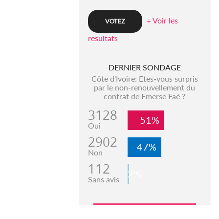
+ Voir les
resultats
DERNIER SONDAGE
Côte d'Ivoire: Etes-vous surpris
par le non-renouvellement du
contrat de Emerse Faé ?
3128
51%
Oui
2902
47%
Non
112
2%
Sans avis