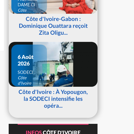
DAME CI
Côte
d'Ivoire
Côte d'Ivoire-Gabon :
Dominique Ouattara reçoit
Zita Oligu...
6 Août
2026
SODECI
Côte
d'Ivoire
Côte d'Ivoire : À Yopougon,
la SODECI intensifie les
opéra...
INFOS
CÔTE D'IVOIRE