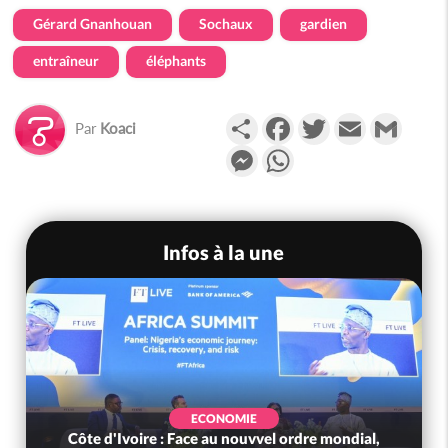
Gérard Gnanhouan
Sochaux
gardien
entraîneur
éléphants
Partager
Facebook
Twitter
Email
Gmail
Par
Koaci
Messenger
WhatsApp
Infos à la une
ECONOMIE
Côte d'Ivoire : Face au nouvvel ordre mondial,