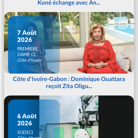
Koné échange avec An...
7 Août
2026
PREMIERE
DAME CI
Côte d'Ivoire
Côte d'Ivoire-Gabon : Dominique Ouattara
reçoit Zita Oligu...
6 Août
2026
SODECI
Côte d'Ivoire