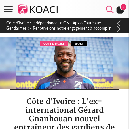
0
Sierra Leone : Un projet de réforme constitutionnelle en
gestation, points clés des amendements, un exclu d'avance
CÔTE D'IVOIRE
SPORT
Côte d'Ivoire : L'ex-
international Gérard
Gnanhouan nouvel
entraîneur des gardiens de