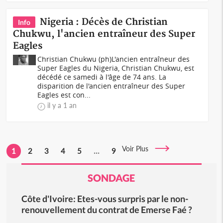
Nigeria : Décès de Christian
Info
Chukwu, l'ancien entraîneur des Super
Eagles
Christian Chukwu (ph)L'ancien entraîneur des
Super Eagles du Nigeria, Christian Chukwu, est
décédé ce samedi à l'âge de 74 ans. La
disparition de l'ancien entraîneur des Super
Eagles est con...
il y a 1 an
Voir Plus
1
2
3
4
5
...
9
SONDAGE
Côte d'Ivoire: Etes-vous surpris par le non-
renouvellement du contrat de Emerse Faé ?