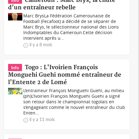
Cameroun : Marc Brys, la chute
Info
d'un entraîneur rebelle
Marc BrysLa Fédération Camerounaise de
Football (Fecafoot) a décidé de se séparer de
Marc Brys, le sélectionneur national des Lions
Indomptables du Cameroun.Cette décision
intervient après u...
il y a 8 mois
Togo : L'Ivoirien François
Info
Monguehi Guehi nommé entraîneur de
l'Entente 2 de Lomé
L’entraineur François Monguehi Guehi, au milieu
(ph)L’Ivoirien François Monguehi Guehi a signé
son retour dans le championnat togolais en
s’engageant comme le nouvel entraîneur du club
Enten...
il y a 11 mois