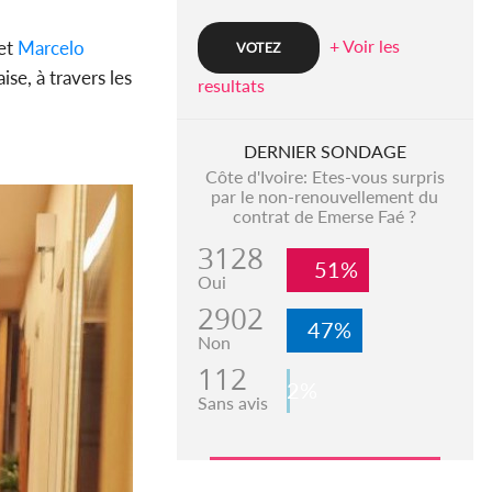
+ Voir les
 et
Marcelo
se, à travers les
resultats
DERNIER SONDAGE
Côte d'Ivoire: Etes-vous surpris
par le non-renouvellement du
contrat de Emerse Faé ?
3128
51%
Oui
2902
47%
Non
112
2%
Sans avis