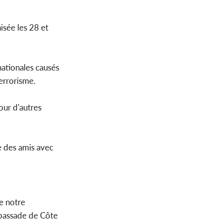
isée les 28 et
nationales causés
terrorisme.
our d'autres
he des amis avec
se notre
ambassade de Côte