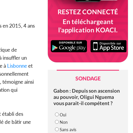
RESTEZ CONNECTÉ
En téléchargeant
es en 2015, 4 ans
l'application KOACI.
tique de
 insuffler un
re à
Lisbonne
et
rsonnellement
SONDAGE
é, témoigne ainsi
ation qui
Gabon : Depuis son ascension
au pouvoir, Oligui Nguema
vous parait-il compétent ?
t établi des
Oui
dé de bâtir une
Non
Sans avis