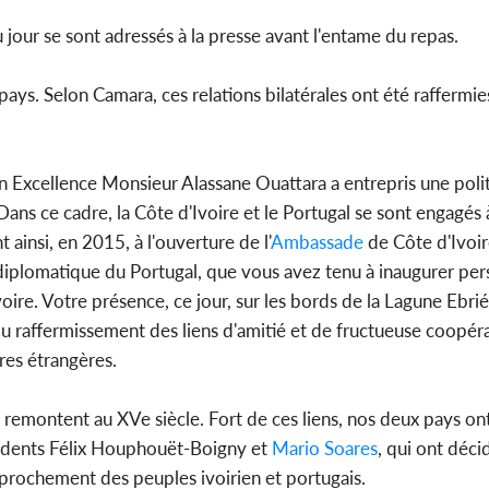
u jour se sont adressés à la presse avant l'entame du repas.
on pays. Selon Camara, ces relations bilatérales ont été raffermi
n Excellence Monsieur Alassane Ouattara a entrepris une poli
Dans ce cadre, la Côte d'Ivoire et le Portugal se sont engagés à
 ainsi, en 2015, à l'ouverture de l'
Ambassade
de Côte d'Ivoi
n diplomatique du Portugal, que vous avez tenu à inaugurer pe
voire. Votre présence, ce jour, sur les bords de la Lagune Ebri
 du raffermissement des liens d'amitié et de fructueuse coopér
ires étrangères.
ui remontent au XVe siècle. Fort de ces liens, nos deux pays on
sidents Félix Houphouët-Boigny et
Mario Soares
, qui ont déci
pprochement des peuples ivoirien et portugais.