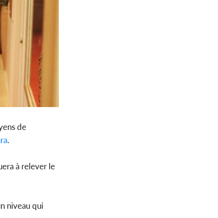
oyens de
ra
.
era à relever le
un niveau qui