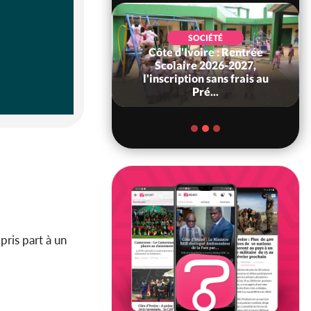
SOCIÉTÉ
Côte d'Ivoire : Rentrée
POLITIQUE
 Décès à 86 ans de
Scolaire 2026-2027,
rou Sanda pilier
l'inscription sans frais au
il constituti...
Pré...
 pris part à un