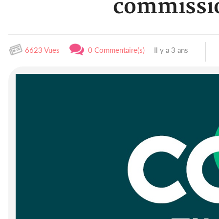
commissio
6623 Vues
0 Commentaire(s)
Il y a 3 ans