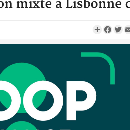
n mixte à Lisbonne 
Partager
Faceboo
Twi
Côte 
anni
l'Indépend
Dé
Côte d'I
promet des
les dégu