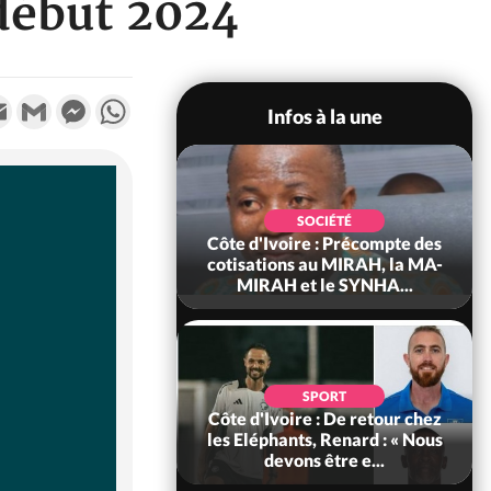
début 2024
k
tter
Email
Gmail
Messenger
WhatsApp
Infos à la une
POLITIQUE
d'Ivoire : 66e
SOCIÉTÉ
versaire de
Côte d'Ivoire : Précompte des
ance, les Forces de
cotisations au MIRAH, la MA-
fense e...
MIRAH et le SYNHA...
SOCIÉTÉ
SPORT
voire : Ouattara
Côte d'Ivoire : De retour chez
 sanctions contre
les Eléphants, Renard : « Nous
erpissements i...
devons être e...