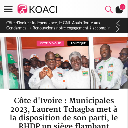
0
Sierra Leone : Un projet de réforme constitutionnelle en
gestation, points clés des amendements, un exclu d'avance
CÔTE D'IVOIRE
POLITIQUE
Côte d'Ivoire : Municipales
2023, Laurent Tchagba met à
la disposition de son parti, le
RHDP un siège flambant