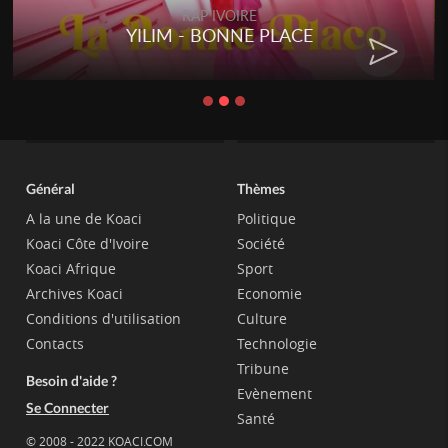
RAP IVOIRE
YILIM - BONNE PLACE
Général
Thèmes
A la une de Koaci
Politique
Koaci Côte d'Ivoire
Société
Koaci Afrique
Sport
Archives Koaci
Economie
Conditions d'utilisation
Culture
Contacts
Technologie
Tribune
Besoin d'aide ?
Evènement
Se Connecter
Santé
© 2008 - 2022 KOACI.COM