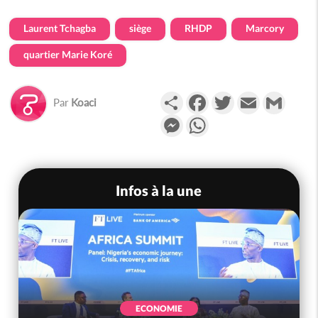
Laurent Tchagba
siège
RHDP
Marcory
quartier Marie Koré
Partager
Facebook
Twitter
Email
Gmail
Par
Koaci
Messenger
WhatsApp
Infos à la une
ECONOMIE