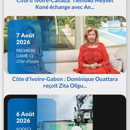
Côte d'Ivoire-Canada: Tiémoko Meyliet
Koné échange avec An...
7 Août
2026
PREMIERE
DAME CI
Côte d'Ivoire
Côte d'Ivoire-Gabon : Dominique Ouattara
reçoit Zita Oligu...
6 Août
2026
SODECI