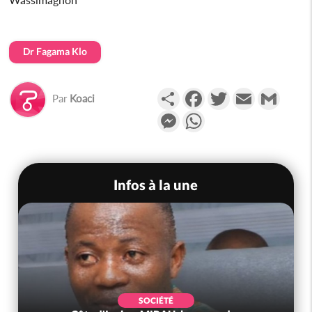
Dr Fagama Klo
Partager
Facebook
Twitter
Email
Gmail
Par
Koaci
Messenger
WhatsApp
Infos à la une
SOCIÉTÉ