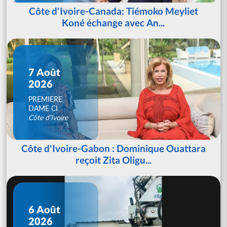
Côte d'Ivoire-Canada: Tiémoko Meyliet
Koné échange avec An...
7 Août
2026
PREMIERE
DAME CI
Côte d'Ivoire
Côte d'Ivoire-Gabon : Dominique Ouattara
reçoit Zita Oligu...
6 Août
2026