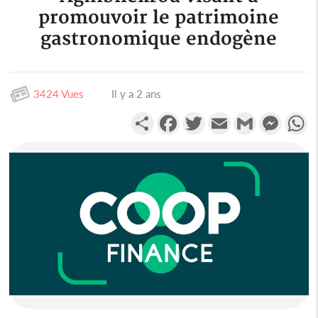
promouvoir le patrimoine
gastronomique endogène
3424 Vues
Il y a 2 ans
Partager
Facebook
Twitter
Email
Gmail
Messen
W