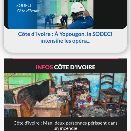
SODECI
Côte d'Ivoire
Côte d'Ivoire : À Yopougon, la SODECI
intensifie les opéra...
INFOS
CÔTE D'IVOIRE
Côte d'Ivoire : Man, deux personnes périssent dans
un incendie