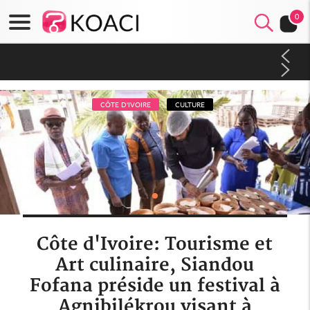
0
Côte d'Ivoire : Séileu, la célébration de la fête nationale
transformée en vaste campagne contre les produits
dépigmentants dangereux
CÔTE D'IVOIRE
CULTURE
Côte d'Ivoire: Tourisme et
Art culinaire, Siandou
Fofana préside un festival à
Agnibilékrou visant à