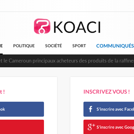
COMMUNIQUÉS
UE
POLITIQUE
SOCIÉTÉ
SPORT
t le Cameroun principaux acheteurs des produits de la raffiner
 !
INSCRIVEZ VOUS !
ook
S'inscrire avec Fac
e
S'inscrire avec Goog