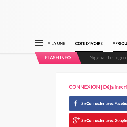
A LA UNE
COTE D'IVOIRE
AFRIQ
Nigeria : Le Togo e
FLASH INFO
CONNEXION | Déja inscrit
Se Connecter avec Faceb
Se Connecter avec Googl