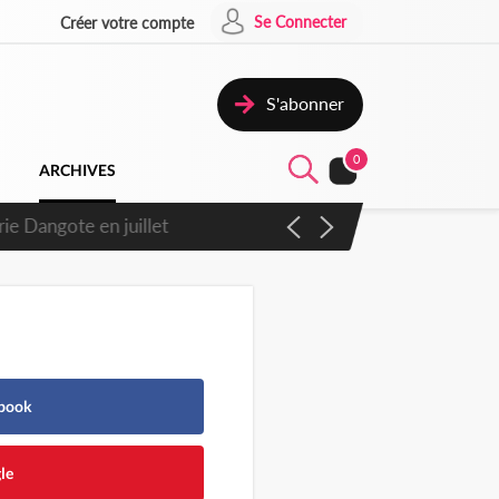
Se Connecter
Créer votre compte
S'abonner
0
ARCHIVES
ie Dangote en juillet
ebook
le