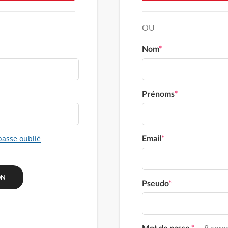
OU
Nom
*
Prénoms
*
Email
*
passe oublié
Pseudo
*
Mot de passe
*
8 carac