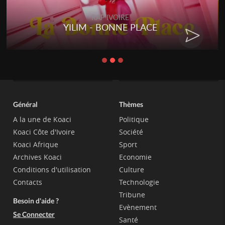
RAP IVOIRE
YILIM - BONNE PLACE
Général
Thèmes
A la une de Koaci
Politique
Koaci Côte d'Ivoire
Société
Koaci Afrique
Sport
Archives Koaci
Economie
Conditions d'utilisation
Culture
Contacts
Technologie
Tribune
Besoin d'aide ?
Evènement
Se Connecter
Santé