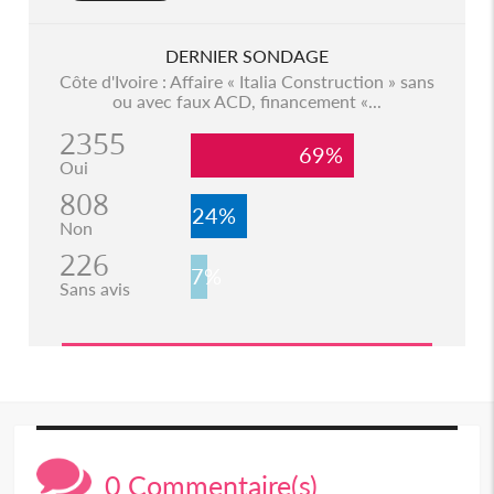
DERNIER SONDAGE
Côte d'Ivoire : Affaire « Italia Construction » sans
ou avec faux ACD, financement «...
2355
69%
Oui
808
24%
Non
226
7%
Sans avis
0 Commentaire(s)