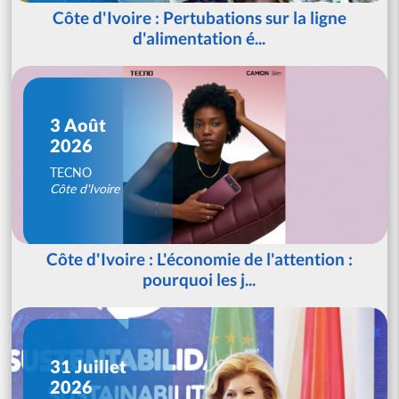
Côte d'Ivoire : Pertubations sur la ligne
d'alimentation é...
3 Août
2026
TECNO
Côte d'Ivoire
Côte d'Ivoire : L'économie de l'attention :
pourquoi les j...
31 Juillet
2026