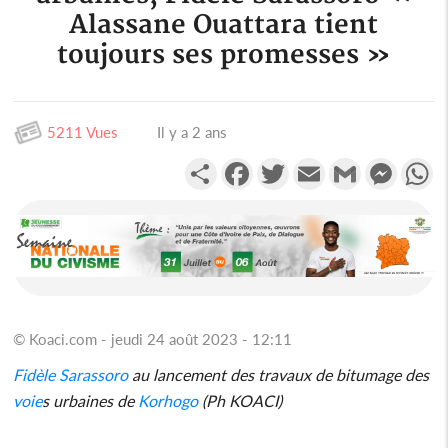
Alassane Ouattara tient
toujours ses promesses »
5211 Vues
Il y a 2 ans
Partager
Facebook
Twitter
Email
Gmail
Messen
W
© Koaci.com - jeudi 24 août 2023 - 12:11
Fidèle
Sarassoro
au lancement des travaux de bitumage des
voie
s urbaines de
Korhogo
(Ph KOACI)