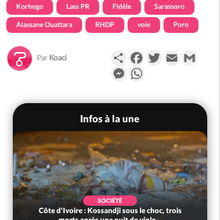
Korhogo
Lass PR
Fidèle
Sarassoro
Alassane Ouattara
RHDP
voie
Poro
Partager
Facebook
Twitter
Email
Gmail
Par
Koaci
Messenger
WhatsApp
Infos à la une
SOCIÉTÉ
Côte d'Ivoire : Kossandji sous le choc, trois
morts après une nuit de viole...