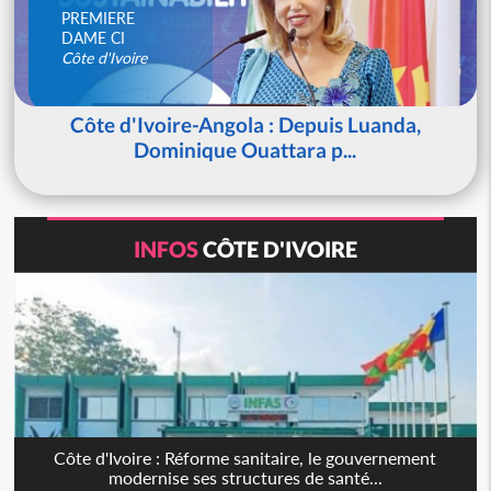
PREMIERE
DAME CI
Côte d'Ivoire
Côte d'Ivoire-Angola : Depuis Luanda,
Dominique Ouattara p...
INFOS
CÔTE D'IVOIRE
Côte d'Ivoire : Réforme sanitaire, le gouvernement
modernise ses structures de santé...