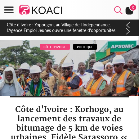
0
Côte d'Ivoire : CHU de Treichville, après la fronde, les agents
contractuels obtiennent un accord avec la direction sur les
arriérés du SMIG 2023
CÔTE D'IVOIRE
POLITIQUE
Côte d'Ivoire : Korhogo, au
lancement des travaux de
bitumage de 5 km de voies
urbaines, Fidèle Sarassoro «