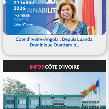
31 Juillet
2026
PREMIERE
DAME CI
Côte d'Ivoire
Côte d'Ivoire-Angola : Depuis Luanda,
Dominique Ouattara p...
INFOS
CÔTE D'IVOIRE