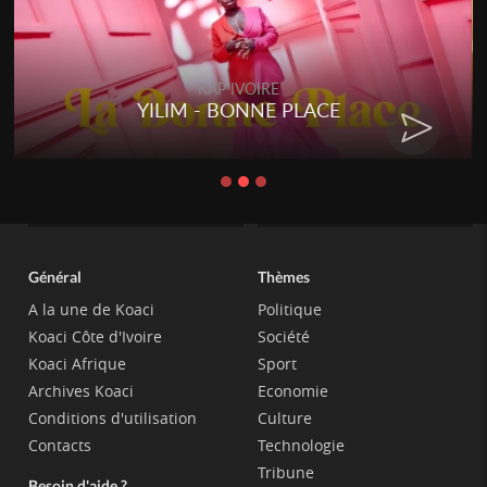
RE
RAP IVOIRE
NE PLACE
RENARD BARAKISSA 
CHAT
Général
Thèmes
A la une de Koaci
Politique
Koaci Côte d'Ivoire
Société
Koaci Afrique
Sport
Archives Koaci
Economie
Conditions d'utilisation
Culture
Contacts
Technologie
Tribune
Besoin d'aide ?