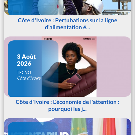
Côte d'Ivoire : Pertubations sur la ligne
d'alimentation é...
3 Août
2026
TECNO
Côte d'Ivoire
Côte d'Ivoire : L'économie de l'attention :
pourquoi les j...