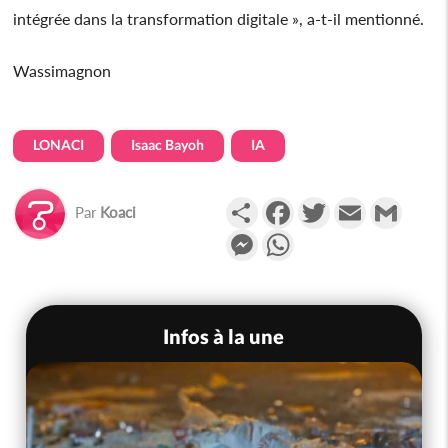
intégrée dans la transformation digitale », a-t-il mentionné.
Wassimagnon
LONACI
Isaac Bayoh
IA
Partager
Facebook
Twitter
Email
Gmail
Par
Koaci
Messenger
WhatsApp
Infos à la une