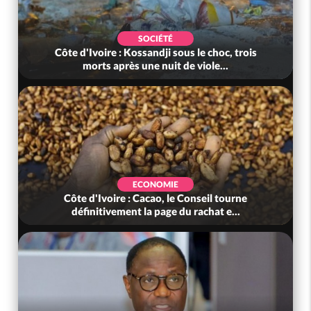
SOCIÉTÉ
d'Ivoire : Kossandji sous le choc, trois
Côte d'Ivoire
morts après une nuit de viole...
au-del
ECONOMIE
e d'Ivoire : Cacao, le Conseil tourne
Côte d'Ivoir
éfinitivement la page du rachat e...
ivoirien