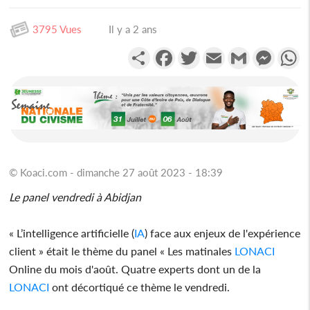
3795 Vues
Il y a 2 ans
Partager
Facebook
Twitter
Email
Gmail
Messen
W
© Koaci.com - dimanche 27 août 2023 - 18:39
Le panel vendredi à Abidjan
« L’intelligence artificielle (
IA
) face aux enjeux de l'expérience
client » était le thème du panel « Les matinales
LONACI
Online du mois d'août. Quatre experts dont un de la
LONACI
ont décortiqué ce thème le vendredi.