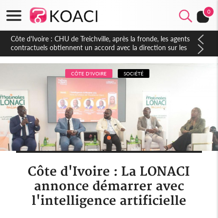
0
Côte d'Ivoire : CHU de Treichville, après la fronde, les agents
contractuels obtiennent un accord avec la direction sur les
arriérés du SMIG 2023
CÔTE D'IVOIRE
SOCIÉTÉ
Côte d'Ivoire : La LONACI
annonce démarrer avec
l'intelligence artificielle