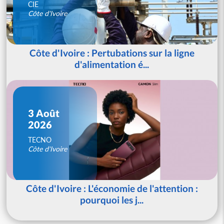
CIE
Côte d'Ivoire
Côte d'Ivoire : Pertubations sur la ligne
d'alimentation é...
3 Août
2026
TECNO
Côte d'Ivoire
Côte d'Ivoire : L'économie de l'attention :
pourquoi les j...