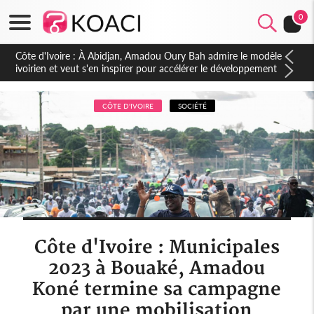
0
Côte d'Ivoire : À Abidjan, Amadou Oury Bah admire le modèle
ivoirien et veut s'en inspirer pour accélérer le développement
de la Guinée
CÔTE D'IVOIRE
SOCIÉTÉ
Côte d'Ivoire : Municipales
2023 à Bouaké, Amadou
Koné termine sa campagne
par une mobilisation