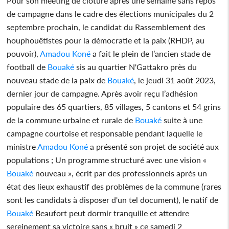
Pour son meeting de clôture après une semaine sans repos
de campagne dans le cadre des élections municipales du 2
septembre prochain, le candidat du Rassemblement des
houphouëtistes pour la démocratie et la paix (RHDP, au
pouvoir),
Amadou Koné
a fait le plein de l’ancien stade de
football de
Bouaké
sis au quartier N'Gattakro près du
nouveau stade de la paix de
Bouaké
, le jeudi 31 août 2023,
dernier jour de campagne. Après avoir reçu l’adhésion
populaire des 65 quartiers, 85 villages, 5 cantons et 54 grins
de la commune urbaine et rurale de
Bouaké
suite à une
campagne courtoise et responsable pendant laquelle le
ministre
Amadou Koné
a présenté son projet de société aux
populations ; Un programme structuré avec une vision «
Bouaké
nouveau », écrit par des professionnels après un
état des lieux exhaustif des problèmes de la commune (rares
sont les candidats à disposer d'un tel document), le natif de
Bouaké
Beaufort peut dormir tranquille et attendre
sereinement sa victoire sans « bruit » ce samedi 2