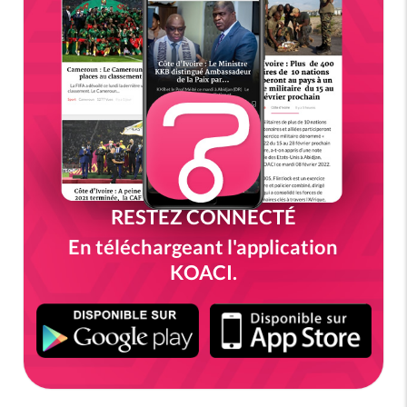
RESTEZ CONNECTÉ
En téléchargeant l'application
KOACI.