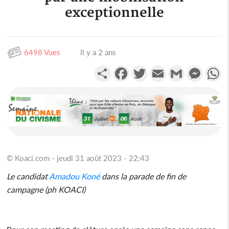
exceptionnelle
6498 Vues
Il y a 2 ans
Partager
Facebook
Twitter
Email
Gmail
Messen
W
© Koaci.com - jeudi 31 août 2023 - 22:43
Le candidat
Amadou Koné
dans la parade de fin de
campagne (ph KOACI)