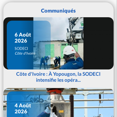
Communiqués
6 Août
2026
SODECI
Côte d'Ivoire
Côte d'Ivoire : À Yopougon, la SODECI
intensifie les opéra...
4 Août
2026