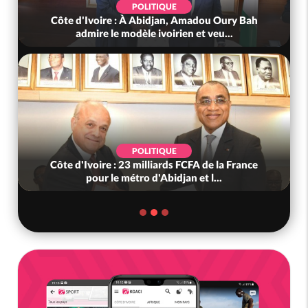
POLITIQUE
Côte d'Ivoire : Violences tragiques à Kossandji
(Mé) ayant fait 03 morts, A...
SOCIÉTÉ
Côte d'Ivoire : « On ne veut pas mourir chez
nous », crient des habitants d...