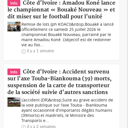
Côte d'Ivoire : Amadou Koné lance
Info
le championnat « Bouaké Nouveau » et
dit miser sur le football pour l'unité
Remise de lots (ph KOACI)&nbsp;Bouaké a lancé
officiellement ce samedi 25 juillet 2026 le
championnat Bouaké Nouveau, parrainé par le
maire Amadou Koné. L’objectif est de redonner
vie au foo...
il y a 1 semaine
Côte d'Ivoire : Accident survenu
Info
sur l'axe Touba-Biankouma (39) morts,
suspension de la carte de transporteur
de la société suivie d'autres sanctions
L’accident (DR)&nbsp;Suite au grave accident de
la voie publique sur l'axe Touba - Biankouma
ayant occasionné d'importants dégâts humains
(39morts) et matériels, le Ministre des
Transports e...
il y a 2 semaines