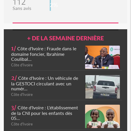
112
2%
Sans avis
+ DE LA SEMAINE DERNIÈRE
1/
Côte d'Ivoire : Fraude dans le
domaine foncier, Ibrahime
Coulibal...
Côte d'Ivoire
2/
Côte d'Ivoire : Un véhicule de
la GESTOCI circulant avec un
numér...
Côte d'Ivoire
3/
Côte d'Ivoire : L'établissement
de la CNI pour les enfants dès
05...
Côte d'Ivoire