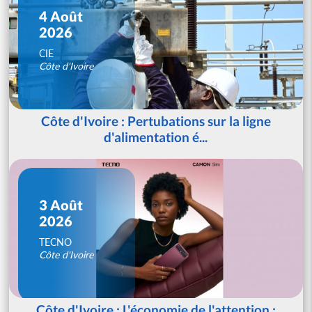
4 Août
2026
CIE
Côte d'Ivoire
Côte d'Ivoire : Pertubations sur la ligne
d'alimentation é...
3 Août
2026
TECNO
Côte d'Ivoire
Côte d'Ivoire : L'économie de l'attention :