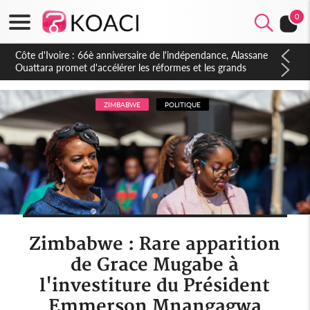
0
Côte d'Ivoire : À Abidjan, Amadou Oury Bah admire le modèle
ivoirien et veut s'en inspirer pour accélérer le développement
de la Guinée
ZIMBABWE
POLITIQUE
Zimbabwe : Rare apparition
de Grace Mugabe à
l'investiture du Président
Emmerson Mnangagwa