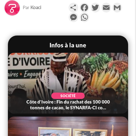
Partager
Facebook
Twitter
Email
Gmail
Par
Koaci
Messenger
WhatsApp
Infos à la une
SOCIÉTÉ
Côte d'Ivoire : Fin du rachat des 100 000
tonnes de cacao, le SYNARFA-CI co...