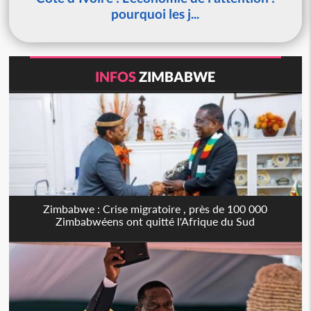
pourquoi les j...
INFOS
ZIMBABWE
Zimbabwe : Crise migratoire , près de 100 000
Zimbabwéens ont quitté l'Afrique du Sud