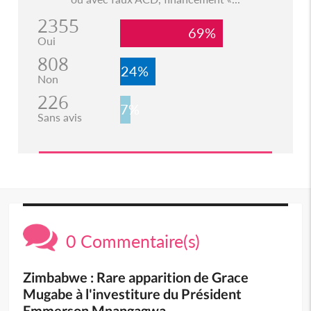
2355
69%
Oui
808
24%
Non
226
7%
Sans avis
0 Commentaire(s)
Zimbabwe : Rare apparition de Grace
Mugabe à l'investiture du Président
Emmerson Mnangagwa