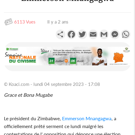
6113 Vues
Il y a 2 ans
Partager
Facebook
Twitter
Email
Gmail
Messen
W
© Koaci.com - lundi 04 septembre 2023 - 17:08
Grace et Bona Mugabe
Le président du Zimbabwe,
Emmerson Mnangagwa
, a
officiellement prêté serment ce lundi malgré les
contestations de l' opposition qui dénonce une élection