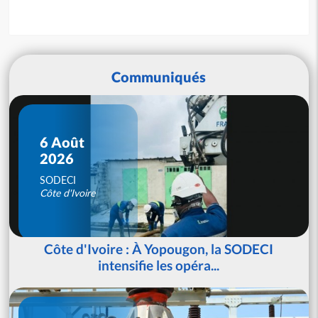
Communiqués
6 Août
2026
SODECI
Côte d'Ivoire
Côte d'Ivoire : À Yopougon, la SODECI
intensifie les opéra...