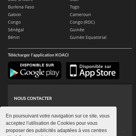
Burkina Faso
Togo
Gabon
Cameroun
Congo
Congo (RDC)
Sénégal
Guinée
Bénin
Guinée Equatorial
Télécharger l'application KOACI
NOUS CONTACTER
contact@koaci.com
koaci@yahoo.fr
En poursuivant votre navigation sur ce site, vous
+225 07 08 85 52 93
acceptez l'utilisation de Cookies pour vous
proposer des publicités adaptées à vos centres