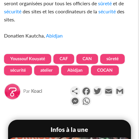
seront organisées pour tous les officiers de
sûreté
et de
sécurité
des sites et les coordinateurs de la
sécurité
des
sites.
Donatien Kautcha,
Abidjan
Youssouf Kouyaté
CAF
CAN
sûreté
sécurité
atelier
Abidjan
COCAN
Partager
Facebook
Twitter
Email
Gmail
Par
Koaci
Messenger
WhatsApp
Infos à la une