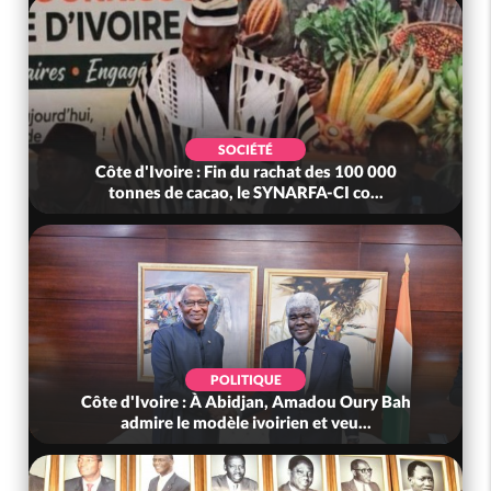
SOCIÉTÉ
Côte d'Ivoire : Fin du rachat des 100 000
tonnes de cacao, le SYNARFA-CI co...
POLITIQUE
Côte d'Ivoire : À Abidjan, Amadou Oury Bah
admire le modèle ivoirien et veu...