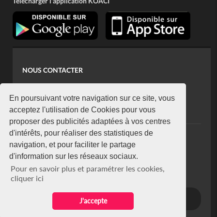
Télécharger l'application KOACI
NOUS CONTACTER
contact@koaci.com
koaci@yahoo.fr
En poursuivant votre navigation sur ce site, vous
+225 07 08 85 52 93
acceptez l'utilisation de Cookies pour vous
proposer des publicités adaptées à vos centres
d'intérêts, pour réaliser des statistiques de
NEWSLETTER
navigation, et pour faciliter le partage
Restez connecté via notre newsletter
d'information sur les réseaux sociaux.
S'abonner
Pour en savoir plus et paramétrer les cookies,
Se désabonner
cliquer ici
J'accepte