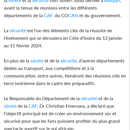
la
sûreté
et la
sécurité
s’est ouvert lundi dernier à
Abidjan
,
avant la tenue de réunions entre les différents
départements de la
CAF
, du CO
CAN
et du gouvernement.
La
sécurité
est l'un des éléments clés de la réussite de
l'événement qui se déroulera en Côte d'Ivoire du 13 janvier
au 11 février 2024.
En plus de la
sûreté
et de la
sécurité
, d'autres départements
dédiés au transport, aux compétitions et à la
communication, entre autres, tiendront des réunions clés en
terre ivoirienne dans le cadre des préparatifs.
Le Responsable du Département de la
sécurité
et de la
sûreté
de la
CAF
, Dr Christian Emeruwa, a déclaré que
l'objectif principal est de créer un environnement sûr et
sécurisé pour que les fans puissent profiter du plus grand
spectacle sportif sur le sol africain.