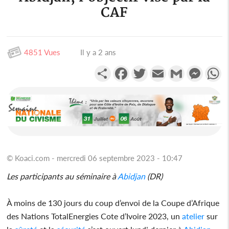
CAF
4851 Vues
Il y a 2 ans
Partager
Facebook
Twitter
Email
Gmail
Messen
W
© Koaci.com - mercredi 06 septembre 2023 - 10:47
Les participants au séminaire à
Abidjan
(DR)
À moins de 130 jours du coup d’envoi de la Coupe d’Afrique
des Nations TotalEnergies Cote d’Ivoire 2023, un
atelier
sur