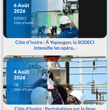
6 Août
2026
SODECI
Côte d'Ivoire
Côte d'Ivoire : À Yopougon, la SODECI
intensifie les opéra...
4 Août
2026
CIE
Côte d'Ivoire
Côte d'Ivoire : Pertubations sur la ligne