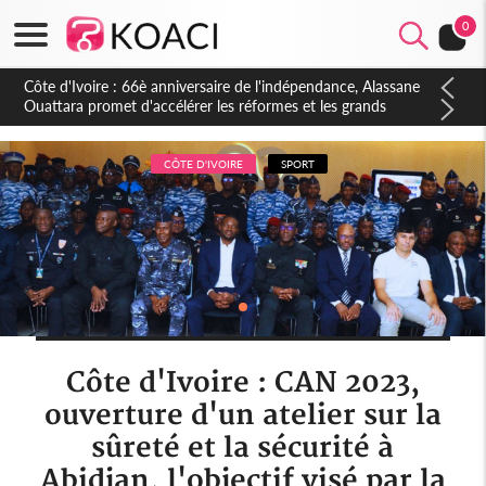
0
Côte d'Ivoire : À Abidjan, Amadou Oury Bah admire le modèle
ivoirien et veut s'en inspirer pour accélérer le développement
de la Guinée
CÔTE D'IVOIRE
SPORT
Côte d'Ivoire : CAN 2023,
ouverture d'un atelier sur la
sûreté et la sécurité à
Abidjan, l'objectif visé par la