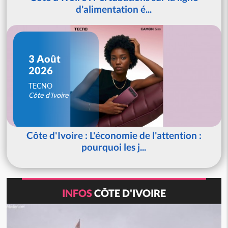
d'alimentation é...
3 Août
2026
TECNO
Côte d'Ivoire
Côte d'Ivoire : L'économie de l'attention :
pourquoi les j...
INFOS
CÔTE D'IVOIRE