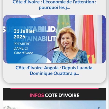
Côte d'Ivoire : L'économie de l'attention :
pourquoi les j...
31 Juillet
2026
PREMIERE
DAME CI
Côte d'Ivoire
Côte d'Ivoire-Angola : Depuis Luanda,
Dominique Ouattara p...
INFOS
CÔTE D'IVOIRE