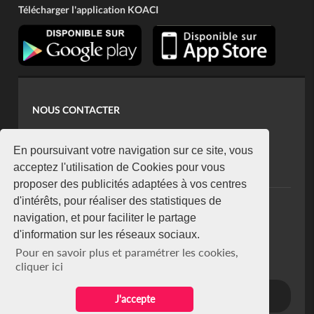
Télécharger l'application KOACI
NOUS CONTACTER
contact@koaci.com
koaci@yahoo.fr
En poursuivant votre navigation sur ce site, vous
+225 07 08 85 52 93
acceptez l'utilisation de Cookies pour vous
proposer des publicités adaptées à vos centres
d'intérêts, pour réaliser des statistiques de
NEWSLETTER
navigation, et pour faciliter le partage
Restez connecté via notre newsletter
d'information sur les réseaux sociaux.
S'abonner
Pour en savoir plus et paramétrer les cookies,
Se désabonner
cliquer ici
J'accepte