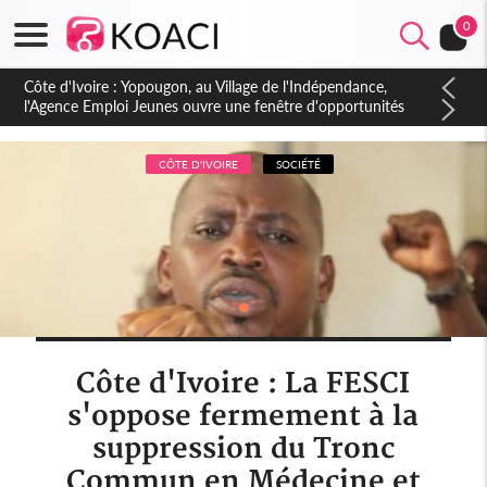
0
Côte d'Ivoire : CHU de Treichville, après la fronde, les agents
contractuels obtiennent un accord avec la direction sur les
arriérés du SMIG 2023
CÔTE D'IVOIRE
SOCIÉTÉ
Côte d'Ivoire : La FESCI
s'oppose fermement à la
suppression du Tronc
Commun en Médecine et