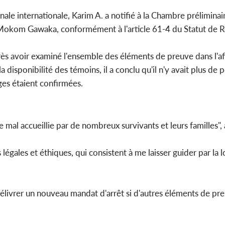
ale internationale, Karim A. a notifié à la Chambre préliminaire
Côte d'Ivoi
 Mokom Gawaka, conformément à l'article 61-4 du Statut de 
Mamad
conseiller
après avoir examiné l'ensemble des éléments de preuve dans l'
disponibilité des témoins, il a conclu qu'il n'y avait plus de 
es étaient confirmées.
e mal accueillie par de nombreux survivants et leurs familles", a
ales et éthiques, qui consistent à me laisser guider par la lo
délivrer un nouveau mandat d'arrêt si d'autres éléments de pr