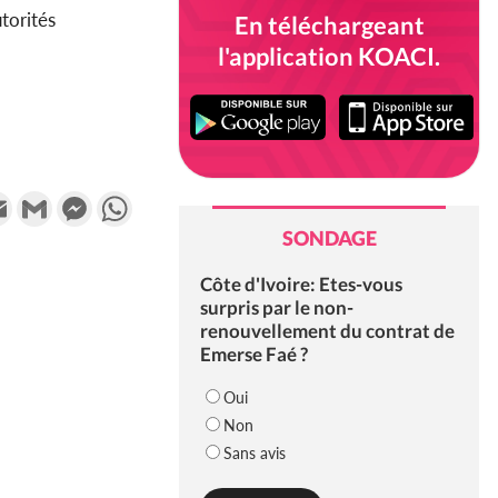
torités
En téléchargeant
l'application KOACI.
k
tter
Email
Gmail
Messenger
WhatsApp
SONDAGE
Côte d'Ivoire: Etes-vous
surpris par le non-
renouvellement du contrat de
Emerse Faé ?
Oui
Non
Sans avis