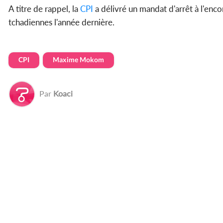
A titre de rappel, la
CPI
a délivré un mandat d'arrêt à l'enc
tchadiennes l'année dernière.
CPI
Maxime Mokom
Par
Koaci