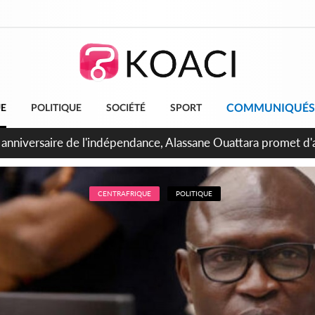
COMMUNIQUÉS
UE
POLITIQUE
SOCIÉTÉ
SPORT
Abidjan, Amadou Oury Bah admire le modèle ivoirien et veut s'e
 la Guinée
CENTRAFRIQUE
POLITIQUE