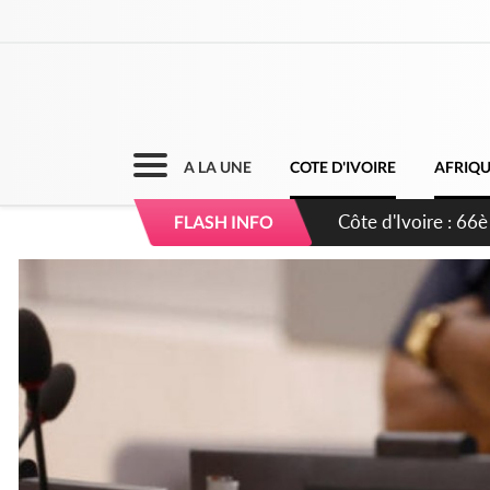
A LA UNE
COTE D'IVOIRE
AFRIQ
Côte d'Ivoire : À 
FLASH INFO
développement de