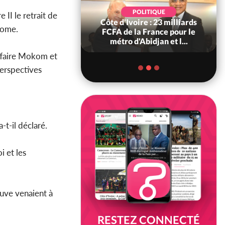
POLITIQUE
POLITIQUE
 II le retrait de
re : Décrispation ?
Côte d'Ivoire : 23 milliards
Rome.
ou Traoré ex
FCFA de la France pour le
 de Soro a recou...
métro d'Abidjan et l...
affaire Mokom et
perspectives
-t-il déclaré.
i et les
euve venaient à
RESTEZ CONNECTÉ