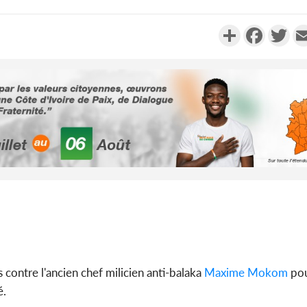
Partager
Faceboo
Twi
Côte d'Ivoi
Alassane 
la gr
Côte 
anni
l'indépe
Ouatt
 contre l'ancien chef milicien anti-balaka
Maxime Mokom
pou
é.