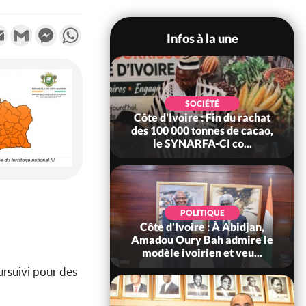
k
tter
Email
Gmail
Messenger
WhatsApp
Infos à la une
POLITIQUE
SOCIÉTÉ
re : Fête nationale,
Côte d'Ivoire : Fin du rachat
Ouattara accorde
des 100 000 tonnes de cacao,
âce à 4 661...
le SYNARFA-CI co...
POLITIQUE
d'Ivoire : 66è
POLITIQUE
versaire de
Côte d'Ivoire : À Abidjan,
ndance, Alassane
Amadou Oury Bah admire le
ara prome...
modèle ivoirien et veu...
rsuivi pour des