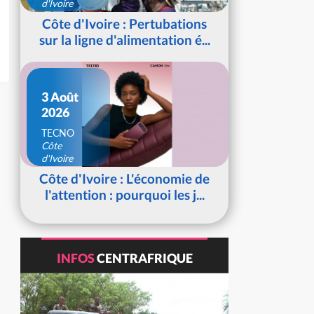
d'Ivoire
Côte d'Ivoire : Pertubations
sur la ligne d'alimentation é...
3 Août
2026
TECNO
Côte
d'Ivoire
Côte d'Ivoire : L'économie de
l'attention : pourquoi les j...
INFOS
CENTRAFRIQUE