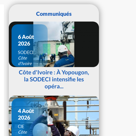
Communiqués
6 Août
2026
SODECI
Côte
d'Ivoire
Côte d'Ivoire : À Yopougon,
la SODECI intensifie les
opéra...
4 Août
2026
CIE
Côte