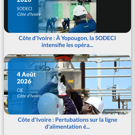
SODECI
Côte d'Ivoire
Côte d'Ivoire : À Yopougon, la SODECI
intensifie les opéra...
4 Août
2026
CIE
Côte d'Ivoire
Côte d'Ivoire : Pertubations sur la ligne
d'alimentation é...