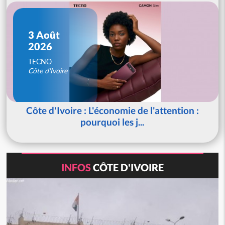
3 Août
2026
TECNO
Côte d'Ivoire
Côte d'Ivoire : L'économie de l'attention :
pourquoi les j...
INFOS
CÔTE D'IVOIRE