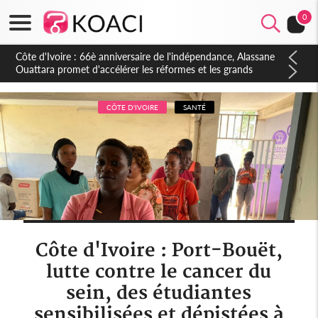
0
Côte d'Ivoire : À Abidjan, Amadou Oury Bah admire le modèle
ivoirien et veut s'en inspirer pour accélérer le développement
de la Guinée
CÔTE D'IVOIRE
SANTÉ
Côte d'Ivoire : Port-Bouët,
lutte contre le cancer du
sein, des étudiantes
sensibilisées et dépistées à