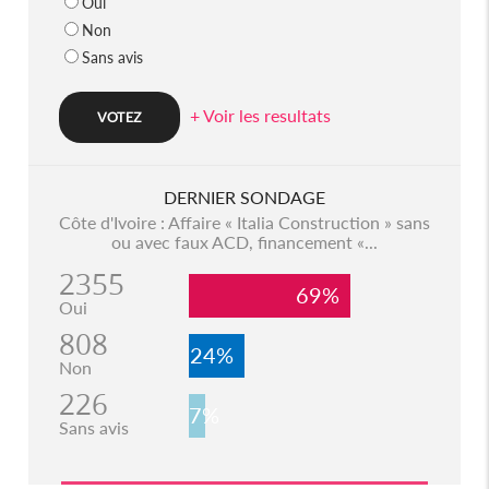
Oui
Non
Sans avis
+ Voir les resultats
DERNIER SONDAGE
Côte d'Ivoire : Affaire « Italia Construction » sans
ou avec faux ACD, financement «...
2355
69%
Oui
808
24%
Non
226
7%
Sans avis