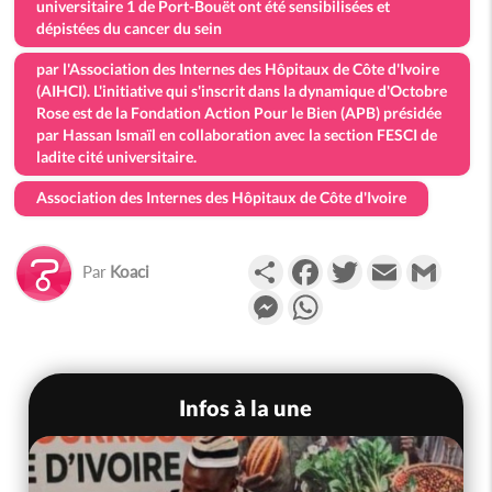
universitaire 1 de Port-Bouët ont été sensibilisées et
dépistées du cancer du sein
par l'Association des Internes des Hôpitaux de Côte d'Ivoire
(AIHCI). L'initiative qui s'inscrit dans la dynamique d'Octobre
Rose est de la Fondation Action Pour le Bien (APB) présidée
par Hassan Ismaïl en collaboration avec la section FESCI de
ladite cité universitaire.
Association des Internes des Hôpitaux de Côte d'Ivoire
Partager
Facebook
Twitter
Email
Gmail
Par
Koaci
Messenger
WhatsApp
Infos à la une