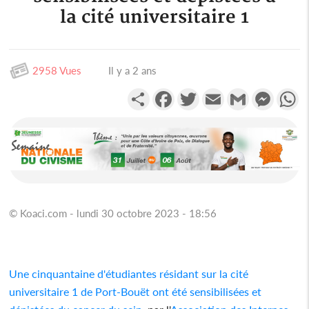
la cité universitaire 1
2958 Vues
Il y a 2 ans
Partager
Facebook
Twitter
Email
Gmail
Messen
W
© Koaci.com - lundi 30 octobre 2023 - 18:56
Une cinquantaine d'étudiantes résidant sur la cité
universitaire 1 de Port-Bouët ont été sensibilisées et