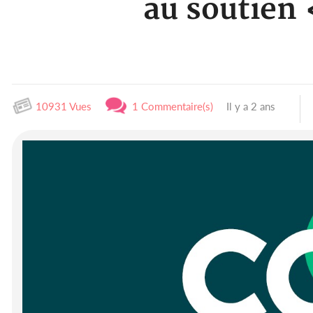
au soutien
10931 Vues
1 Commentaire(s)
Il y a 2 ans