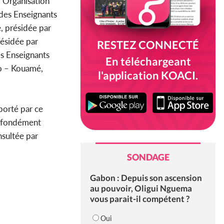
l’Organisation
des Enseignants
e, présidée par
résidée par
RESTEZ CONNECTÉ
es Enseignants
En téléchargeant
ao – Kouamé,
l'application KOACI.
orté par ce
rofondément
nsultée par
SONDAGE
Gabon : Depuis son ascension
au pouvoir, Oligui Nguema
vous parait-il compétent ?
Oui