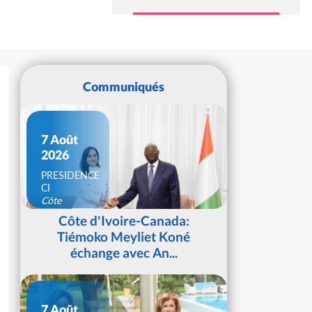
Communiqués
7 Août
2026
PRESIDENCE
CI
Côte
d'Ivoire
Côte d'Ivoire-Canada:
Tiémoko Meyliet Koné
échange avec An...
7 Août