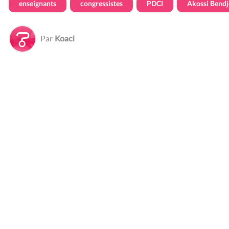
enseignants
congressistes
PDCI
Akossi Bend
Par
Koaci