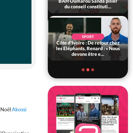
ance, les Forces de
BAH Oumarou Sanda pilier
fense e...
du conseil constituti...
SOCIÉTÉ
SPORT
voire : MIRAH, la
Côte d'Ivoire : De retour chez
des communiqués
les Eléphants, Renard : « Nous
ie entre la MA-M...
devons être e...
e Noël
Akossi