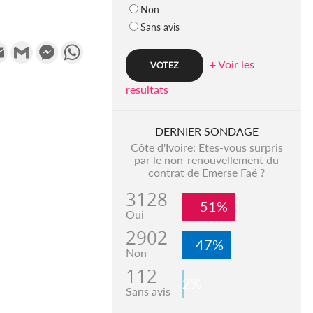
Non
Sans avis
k
tter
Email
Gmail
Messenger
WhatsApp
+ Voir les
resultats
DERNIER SONDAGE
Côte d'Ivoire: Etes-vous surpris
par le non-renouvellement du
contrat de Emerse Faé ?
3128
51%
Oui
2902
47%
Non
112
2%
Sans avis