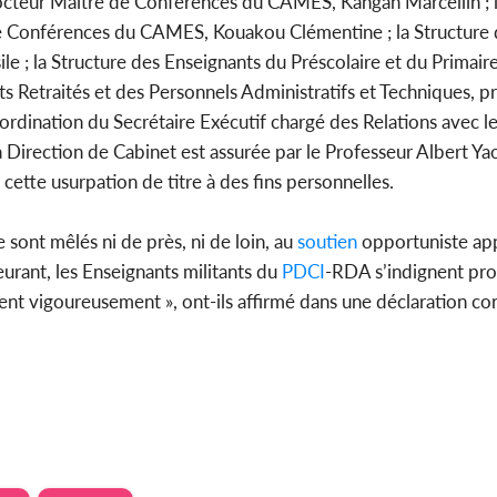
Docteur Maître de Conférences du CAMES, Kangah Marcellin ; 
 Conférences du CAMES, Kouakou Clémentine ; la Structure 
le ; la Structure des Enseignants du Préscolaire et du Primair
s Retraités et des Personnels Administratifs et Techniques, p
ordination du Secrétaire Exécutif chargé des Relations avec l
Direction de Cabinet est assurée par le Professeur Albert Y
ette usurpation de titre à des fins personnelles.
 sont mêlés ni de près, ni de loin, au
soutien
opportuniste app
rant, les Enseignants militants du
PDCI
-RDA s’indignent p
tent vigoureusement », ont-ils affirmé dans une déclaration co