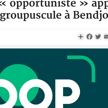
 « opportuniste » app
groupuscule à Bendj
Partager
Faceboo
Twi
Côte d'Ivo
réussi du
Adama 
Côte 
anni