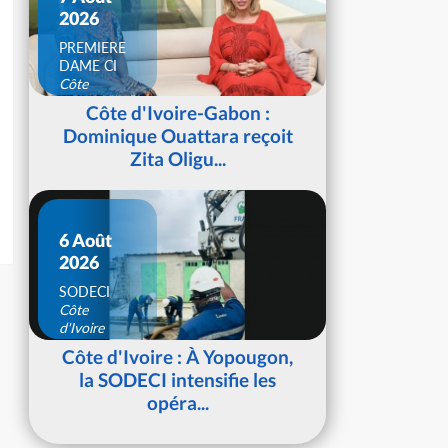
2026
PREMIERE
DAME CI
Côte
d'Ivoire
Côte d'Ivoire-Gabon :
Dominique Ouattara reçoit
Zita Oligu...
6 Août
2026
SODECI
Côte
d'Ivoire
Côte d'Ivoire : À Yopougon,
la SODECI intensifie les
opéra...