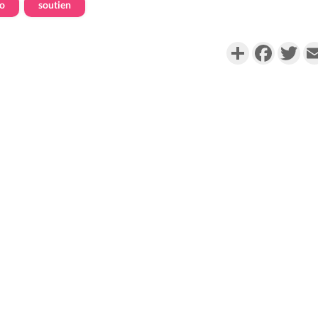
jo
soutien
Partager
Faceboo
Twi