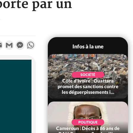
orté par un
o
k
tter
Email
Gmail
Messenger
WhatsApp
Infos à la une
POLITIQUE
SOCIÉTÉ
ire : Après le pari
Côte d'Ivoire : Ouattara
 66e anniversaire,
promet des sanctions contre
Bictogo : «...
les déguerpissements i...
POLITIQUE
d'Ivoire : 66e
POLITIQUE
versaire de
Cameroun : Décès à 86 ans de