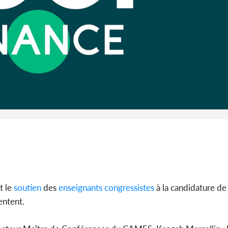
l'Indépend
Dé
Côte d'I
guerre 
s'intensif
t le
soutien
des
enseignants
congressistes
à la candidature d
entent.