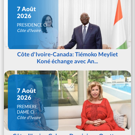
7 Août
2026
PRESIDENCE CI
Côte d'Ivoire
Côte d'Ivoire-Canada: Tiémoko Meyliet
Koné échange avec An...
7 Août
2026
PREMIERE
DAME CI
Côte d'Ivoire