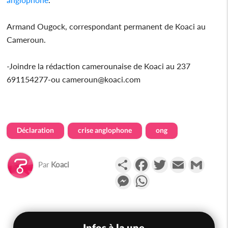
Armand Ougock, correspondant permanent de Koaci au
Cameroun.
-Joindre la rédaction camerounaise de Koaci au 237
691154277-ou cameroun@koaci.com
Déclaration
crise anglophone
ong
Partager
Facebook
Twitter
Email
Gmail
Par
Koaci
Messenger
WhatsApp
Infos à la une