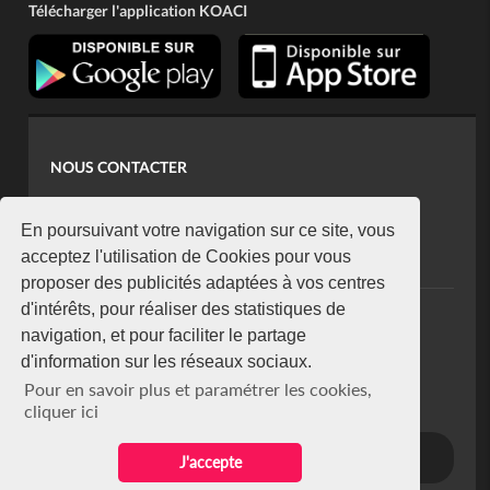
Télécharger l'application KOACI
NOUS CONTACTER
contact@koaci.com
koaci@yahoo.fr
En poursuivant votre navigation sur ce site, vous
+225 07 08 85 52 93
acceptez l'utilisation de Cookies pour vous
proposer des publicités adaptées à vos centres
d'intérêts, pour réaliser des statistiques de
NEWSLETTER
navigation, et pour faciliter le partage
Restez connecté via notre newsletter
d'information sur les réseaux sociaux.
S'abonner
Pour en savoir plus et paramétrer les cookies,
Se désabonner
cliquer ici
J'accepte