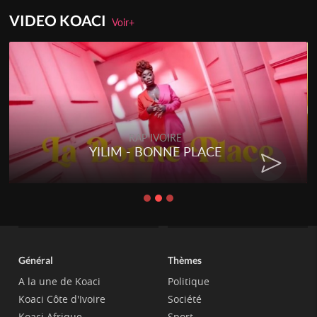
VIDEO KOACI
Voir+
RAP IVOIRE
YILIM - BONNE PLACE
Général
Thèmes
A la une de Koaci
Politique
Koaci Côte d'Ivoire
Société
Koaci Afrique
Sport