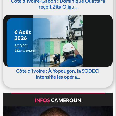
Côte d'Ivoire-Gabon : Dominique Ouattara
reçoit Zita Oligu...
6 Août
2026
SODECI
Côte d'Ivoire
Côte d'Ivoire : À Yopougon, la SODECI
intensifie les opéra...
INFOS
CAMEROUN