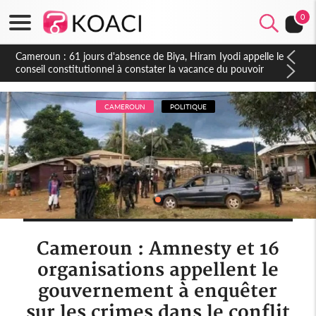
0
Côte d'Ivoire : Fin de la pagaille au PDCI-RDA, Lessiehi bannit
les mouvements sauvages
CAMEROUN
POLITIQUE
Cameroun : Amnesty et 16
organisations appellent le
gouvernement à enquêter
sur les crimes dans le conflit