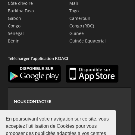
Côte d'Ivoire
Mali
Burkina Faso
Togo
Gabon
Cameroun
Congo
Congo (RDC)
Sénégal
Guinée
Bénin
Guinée Equatorial
Télécharger l'application KOACI
NOUS CONTACTER
contact@koaci.com
koaci@yahoo.fr
En poursuivant votre navigation sur ce site, vous
+225 07 08 85 52 93
acceptez l'utilisation de Cookies pour vous
proposer des publicités adaptées à vos centres