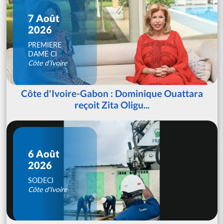
7 Août
2026
PREMIERE
DAME CI
Côte d'Ivoire
Côte d'Ivoire-Gabon : Dominique Ouattara
reçoit Zita Oligu...
6 Août
2026
SODECI
Côte d'Ivoire