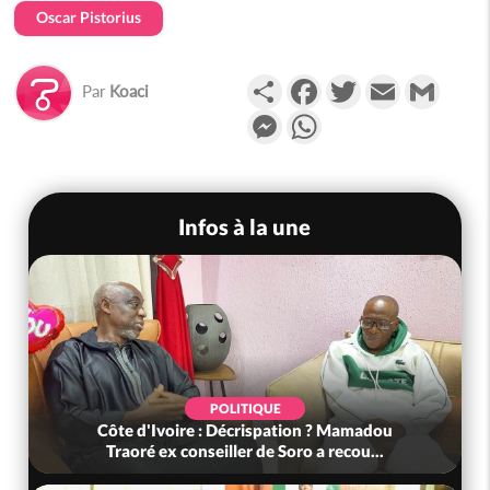
Oscar Pistorius
Partager
Facebook
Twitter
Email
Gmail
Par
Koaci
Messenger
WhatsApp
Infos à la une
POLITIQUE
Côte d'Ivoire : Décrispation ? Mamadou
Traoré ex conseiller de Soro a recou...