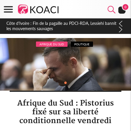
0
Côte d'Ivoire : Ouattara promet des sanctions contre les
déguerpissements illégaux
AFRIQUE DU SUD
POLITIQUE
Afrique du Sud : Pistorius
fixé sur sa liberté
conditionnelle vendredi