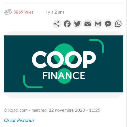
3869 Vues
Il y a 2 ans
Partager
Facebook
Twitter
Email
Gmail
Messen
W
© Koaci.com - mercredi 22 novembre 2023 - 11:25
Oscar Pistorius