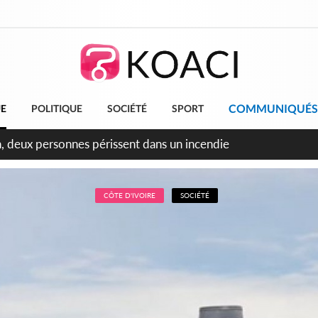
COMMUNIQUÉS
UE
POLITIQUE
SOCIÉTÉ
SPORT
leu, la célébration de la fête nationale transformée en vaste 
ngereux
CÔTE D'IVOIRE
SOCIÉTÉ