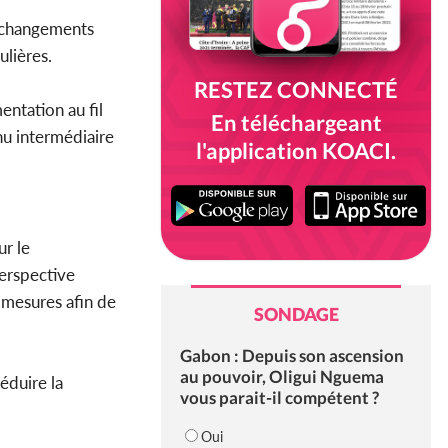
s changements
ulières.
RESTEZ CONNECTÉ
ntation au fil
En téléchargeant
nu intermédiaire
l'application KOACI.
r le
perspective
 mesures afin de
SONDAGE
Gabon : Depuis son ascension
au pouvoir, Oligui Nguema
éduire la
vous parait-il compétent ?
Oui