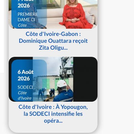
2026
PREMIERE
DAME CI
Côte
d'Ivoire
Côte d'Ivoire-Gabon :
Dominique Ouattara reçoit
Zita Oligu...
6 Août
2026
SODECI
Côte
d'Ivoire
Côte d'Ivoire : À Yopougon,
la SODECI intensifie les
opéra...