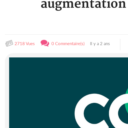
augmentation 
2718 Vues
0 Commentaire(s)
Il y a 2 ans