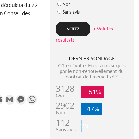
Non
e déroulera du 29
Sans avis
in Conseil des
+ Voir les
resultats
DERNIER SONDAGE
Côte d'Ivoire: Etes-vous surpris
par le non-renouvellement du
contrat de Emerse Faé ?
3128
51%
Oui
k
tter
Email
Gmail
Messenger
WhatsApp
2902
47%
Non
112
2%
Sans avis