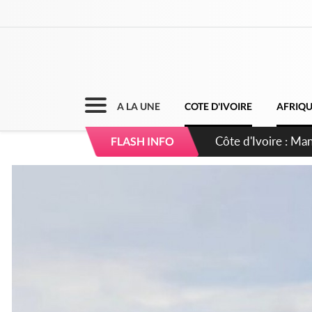
A LA UNE
COTE D'IVOIRE
AFRIQ
Côte d'Ivoire : Séi
FLASH INFO
dépigmentants da