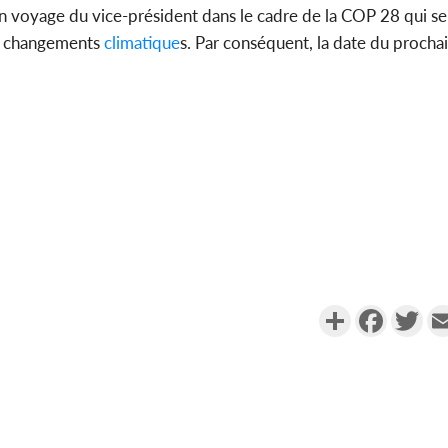
in voyage du vice-président dans le cadre de la COP 28 qui s
e changements
climatique
s. Par conséquent, la date du procha
Partager
Faceboo
Twi