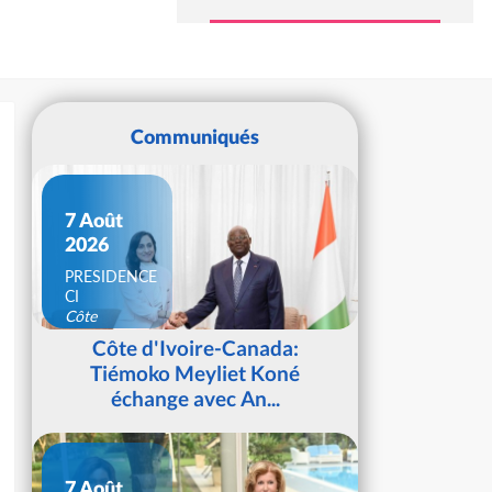
Communiqués
7 Août
2026
PRESIDENCE
CI
Côte
d'Ivoire
Côte d'Ivoire-Canada:
Tiémoko Meyliet Koné
échange avec An...
7 Août