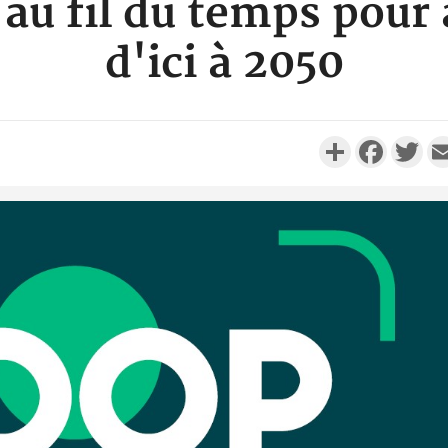
au fil du temps pour 
d'ici à 2050
Partager
Faceboo
Twi
Côte d'I
personnes 
Côte d'Ivo