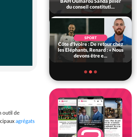
ègue et cache 38
BAH Oumarou Sanda pilier
s dans une fo...
du conseil constituti...
POLITIQUE
d'Ivoire : 66e
SPORT
versaire de
Côte d'Ivoire : De retour chez
ance, les Forces de
les Eléphants, Renard : « Nous
fense e...
devons être e...
 outil de
incipaux
agrégats