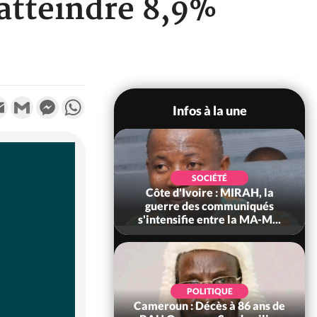
atteindre 8,9%
k
tter
Email
Gmail
Messenger
WhatsApp
Infos à la une
SOCIÉTÉ
SOCIÉTÉ
voire : Man, deux
Côte d'Ivoire : MIRAH, la
périssent dans un
guerre des communiqués
incendie
s'intensifie entre la MA-M...
SOCIÉTÉ
POLITIQUE
ire : Daloa, il tue
Cameroun : Décès à 86 ans de