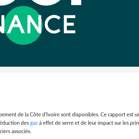
son coll
million
Côte 
anni
l'Indépend
Dé
ppement de la Côte d'Ivoire sont disponibles. Ce rapport est un
réduction des
gaz
à effet de serre et de leur impact sur les pr
ciers associés.