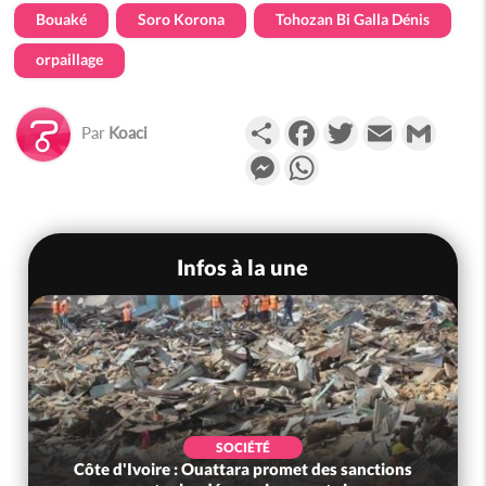
Bouaké
Soro Korona
Tohozan Bi Galla Dénis
orpaillage
Partager
Facebook
Twitter
Email
Gmail
Par
Koaci
Messenger
WhatsApp
Infos à la une
SOCIÉTÉ
Côte d'Ivoire : Ouattara promet des sanctions