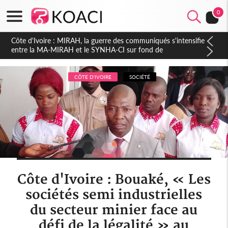
0
Côte d'Ivoire : Indépendance 2026, Thiam plaide pour un
environnement démocratique plus apaisé
CÔTE D'IVOIRE
SOCIÉTÉ
Côte d'Ivoire : Bouaké, « Les
sociétés semi industrielles
du secteur minier face au
défi de la légalité » au