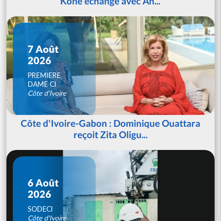
Koné échange avec An...
7 Août
2026
PREMIERE
DAME CI
Côte d'Ivoire
Côte d'Ivoire-Gabon : Dominique Ouattara
reçoit Zita Oligu...
6 Août
2026
SODECI
Côte d'Ivoire