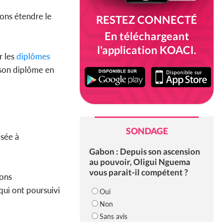
ons étendre le
RESTEZ CONNECTÉ
En téléchargeant
l'application KOACI.
 les
diplômes
u son diplôme en
SONDAGE
sée à
Gabon : Depuis son ascension
au pouvoir, Oligui Nguema
vous parait-il compétent ?
ions
qui ont poursuivi
Oui
Non
Sans avis