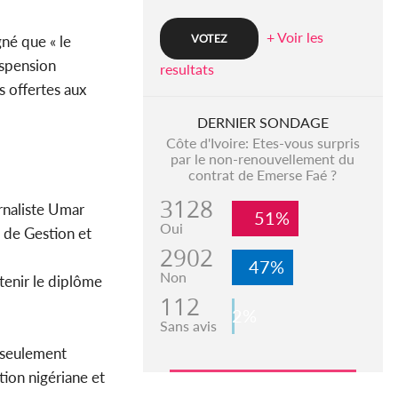
+ Voir les
gné que « le
uspension
resultats
s offertes aux
DERNIER SONDAGE
Côte d'Ivoire: Etes-vous surpris
par le non-renouvellement du
contrat de Emerse Faé ?
3128
rnaliste Umar
51%
Oui
e de Gestion et
2902
47%
Non
tenir le diplôme
112
2%
Sans avis
i seulement
ion nigériane et