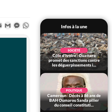
k
tter
Email
Gmail
Messenger
WhatsApp
Infos à la une
POLITIQUE
SOCIÉTÉ
ire : Après le pari
Côte d'Ivoire : Ouattara
 66e anniversaire,
promet des sanctions contre
Bictogo : «...
les déguerpissements i...
POLITIQUE
d'Ivoire : 66e
POLITIQUE
versaire de
Cameroun : Décès à 86 ans de
ance, les Forces de
BAH Oumarou Sanda pilier
fense e...
du conseil constituti...