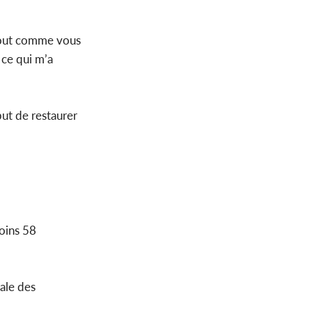
 tout comme vous
 ce qui m’a
but de restaurer
moins 58
nale des