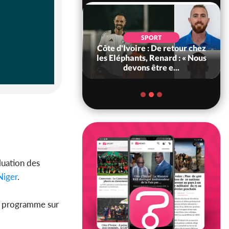
SOCIÉTÉ
SPORT
voire : MIRAH, la
Côte d'Ivoire : De retour chez
des communiqués
les Eléphants, Renard : « Nous
ie entre la MA-M...
devons être e...
aluation des
iger
.
n programme sur