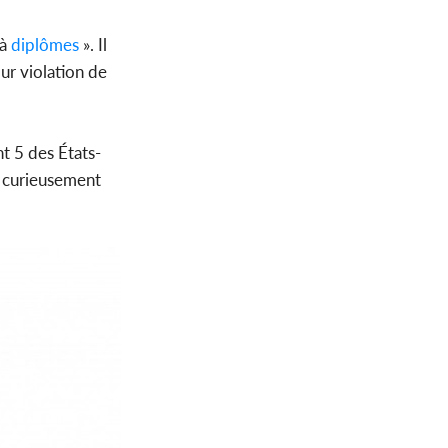
 à
diplômes
». Il
ur violation de
t 5 des États-
, curieusement