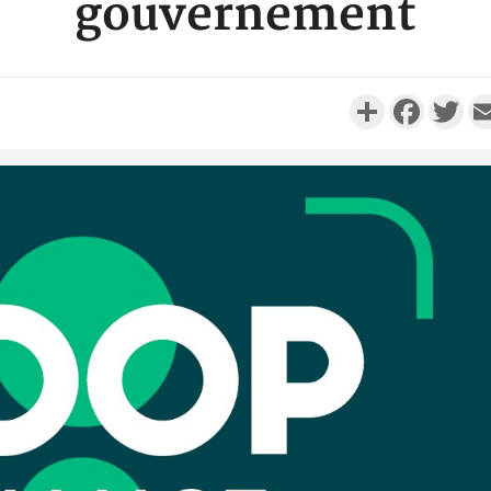
gouvernement
Partager
Faceboo
Twi
Côte d'Ivo
réussi du
Adama 
Côte 
anni
l'Indépend
Dé