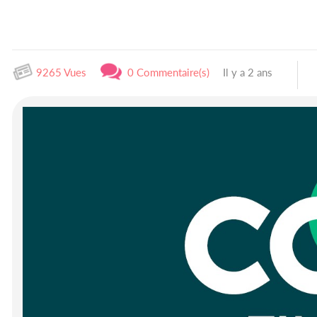
9265 Vues
0 Commentaire(s)
Il y a 2 ans