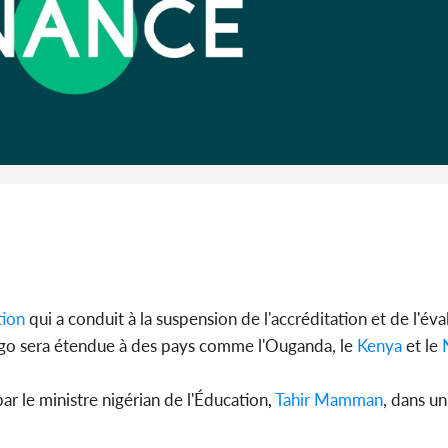
Côte d'I
guerre 
s'intensif
tion
qui a conduit à la suspension de l'accréditation et de l'év
go sera étendue à des pays comme l'Ouganda, le
Kenya
et le
N
ar le ministre nigérian de l'Éducation,
Tahir Mamman
, dans u