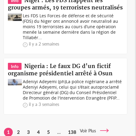
Niger : Les FDS frappent les
Info
groupes armés, 19 terroristes neutralisés
Les FDS Les Forces de défense et de sécurité
(FDS) du Niger ont annoncé avoir neutralisé au
moins 19 terroristes au cours d’une opération
menée la semaine dernière dans la région de
Tillabér...
il y a 2 semaines
Nigeria : Le faux DG d'un fictif
Info
organisme présidentiel arrêté à Osun
Adeniyi Adeyemi (ph)La police nigériane a arrêté
Adeniyi Adeyemi, celui qui s'était autoproclamé
Directeur général (DG) du Conseil Présidentiel
de Promotion de l'Intervention Etrangère (PFIP...
il y a 3 semaines
Voir Plus
1
2
3
4
5
...
138