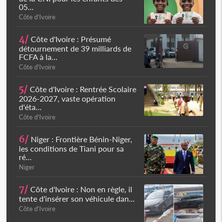
05...
Côte d'Ivoire
4/
Côte d'Ivoire : Présumé
détournement de 39 milliards de
FCFA à la...
Côte d'Ivoire
5/
Côte d'Ivoire : Rentrée Scolaire
2026-2027, vaste opération
d'éta...
Côte d'Ivoire
6/
Niger : Frontière Bénin-Niger,
les conditions de Tiani pour sa
ré...
Niger
7/
Côte d'Ivoire : Non en règle, il
tente d'insérer son véhicule dan...
Côte d'Ivoire