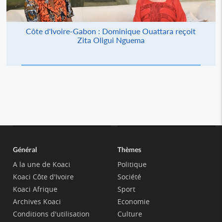
Côte d'Ivoire-Gabon : Dominique Ouattara reçoit
Zita Oligui Nguema
Général
Thèmes
A la une de Koaci
Politique
Koaci Côte d'Ivoire
Société
Koaci Afrique
Sport
Archives Koaci
Economie
Conditions d'utilisation
Culture