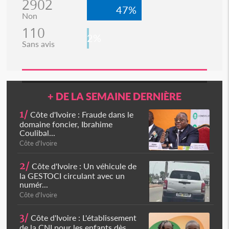
2902
47%
Non
110
2%
Sans avis
+ DE LA SEMAINE DERNIÈRE
1/
Côte d'Ivoire : Fraude dans le
domaine foncier, Ibrahime
Coulibal...
Côte d'Ivoire
2/
Côte d'Ivoire : Un véhicule de
la GESTOCI circulant avec un
numér...
Côte d'Ivoire
3/
Côte d'Ivoire : L'établissement
de la CNI pour les enfants dès