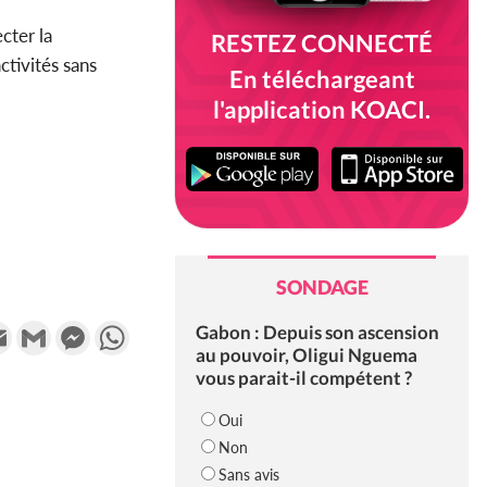
cter la
RESTEZ CONNECTÉ
ctivités sans
En téléchargeant
l'application KOACI.
SONDAGE
k
tter
Email
Gmail
Messenger
WhatsApp
Gabon : Depuis son ascension
au pouvoir, Oligui Nguema
vous parait-il compétent ?
Oui
Non
Sans avis