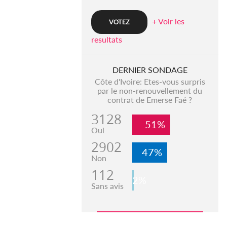
+ Voir les
resultats
DERNIER SONDAGE
Côte d'Ivoire: Etes-vous surpris
par le non-renouvellement du
contrat de Emerse Faé ?
3128
51%
Oui
2902
47%
Non
112
2%
Sans avis