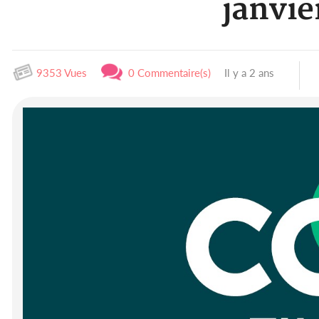
janvie
9353 Vues
0 Commentaire(s)
Il y a 2 ans