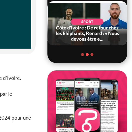
SOCIÉTÉ
SPORT
voire : MIRAH, la
Côte d'Ivoire : De retour chez
des communiqués
les Eléphants, Renard : « Nous
ie entre la MA-M...
devons être e...
e d’Ivoire.
par le
r 2024 pour une