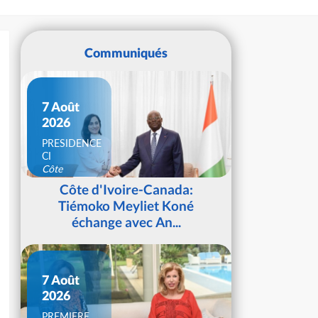
Communiqués
7 Août
2026
PRESIDENCE
CI
Côte
d'Ivoire
Côte d'Ivoire-Canada:
Tiémoko Meyliet Koné
échange avec An...
7 Août
2026
PREMIERE