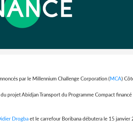
Côte d'I
guerre 
s'intensif
nnoncés par le Millennium Challenge Corporation (
MCA
) Côt
re du projet Abidjan Transport du Programme Compact financé 
idier Drogba
et le carrefour Boribana débutera le 15 janvie