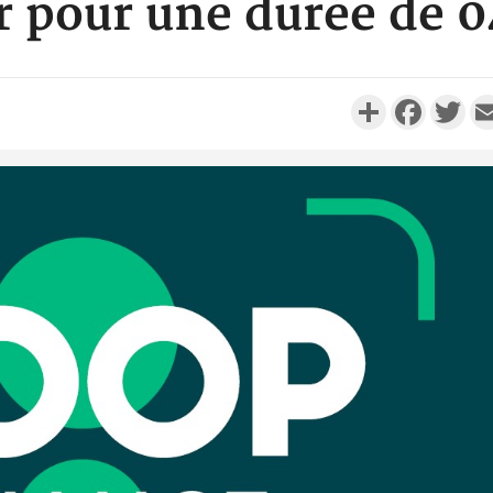
r pour une durée de 
Partager
Faceboo
Twi
Côte d'Ivo
réussi du
Adama 
Côte 
anni
l'Indépend
Dé