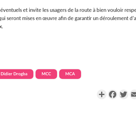
ventuels et invite les usagers de la route à bien vouloir respe
er qui seront mises en œuvre afin de garantir un déroulement d’a
x.
Didier Drogba
MCC
MCA
Partager
Faceboo
Twi