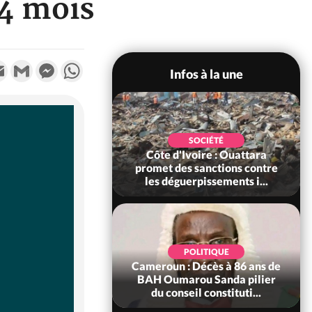
04 mois
k
tter
Email
Gmail
Messenger
WhatsApp
Infos à la une
POLITIQUE
SOCIÉTÉ
ire : Après le pari
Côte d'Ivoire : Ouattara
 66e anniversaire,
promet des sanctions contre
Bictogo : «...
les déguerpissements i...
POLITIQUE
d'Ivoire : 66e
POLITIQUE
versaire de
Cameroun : Décès à 86 ans de
ance, les Forces de
BAH Oumarou Sanda pilier
fense e...
du conseil constituti...