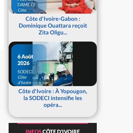
DAME CI
Côte
d'Ivoire
Côte d'Ivoire-Gabon :
Dominique Ouattara reçoit
Zita Oligu...
6 Août
2026
SODECI
Côte
d'Ivoire
Côte d'Ivoire : À Yopougon,
la SODECI intensifie les
opéra...
INFOS
CÔTE D'IVOIRE