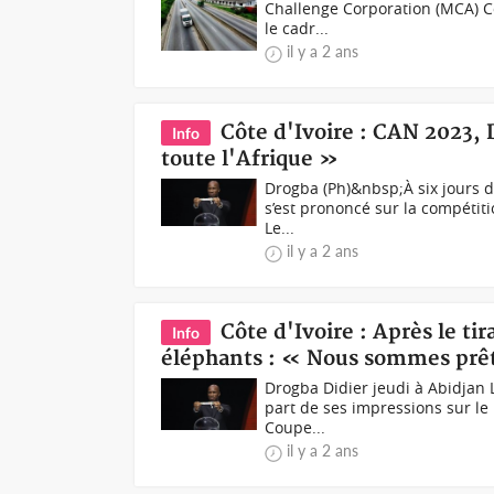
Challenge Corporation (MCA) Cô
le cadr...
il y a 2 ans
Côte d'Ivoire : CAN 2023, 
Info
toute l'Afrique »
Drogba (Ph)&nbsp;À six jours d
s’est prononcé sur la compétitio
Le...
il y a 2 ans
Côte d'Ivoire : Après le ti
Info
éléphants : « Nous sommes prêts
Drogba Didier jeudi à Abidjan La
part de ses impressions sur le
Coupe...
il y a 2 ans