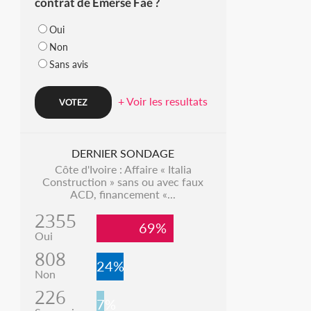
contrat de Emerse Faé ?
Oui
Non
Sans avis
+ Voir les resultats
DERNIER SONDAGE
Côte d'Ivoire : Affaire « Italia
Construction » sans ou avec faux
ACD, financement «...
2355
69%
Oui
808
24%
Non
226
7%