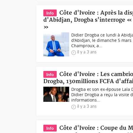
Côte d'Ivoire : Après la di
Info
d'Abidjan, Drogba s'interroge « 
»
Didier Drogba ce lundi à Abid
d'Abidjan, le dimanche 5 mars 
Champroux, a...
il y a 3 ans
Côte d'Ivoire : Les cambri
Info
Drogba, 130millions FCFA d'affa
Drogba et son ex-épouse Lala Di
Didier Drogba a reçu la visite
informations...
il y a 3 ans
Côte d'Ivoire : Coupe du 
Info