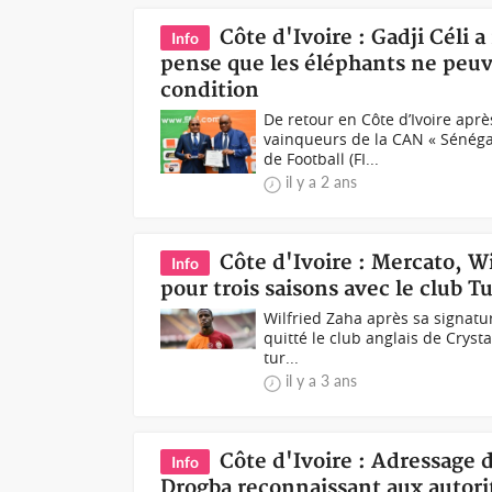
Côte d'Ivoire : Gadji Céli 
Info
pense que les éléphants ne peu
condition
De retour en Côte d’Ivoire aprè
vainqueurs de la CAN « Sénégal
de Football (FI...
il y a 2 ans
Côte d'Ivoire : Mercato, Wi
Info
pour trois saisons avec le club Tu
Wilfried Zaha après sa signatur
quitté le club anglais de Crysta
tur...
il y a 3 ans
Côte d'Ivoire : Adressage 
Info
Drogba reconnaissant aux autori