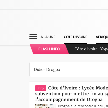
A LA UNE
COTE D'IVOIRE
AFRIQ
Côte d'Ivoire : CH
FLASH INFO
direction sur les 
Côte d'Ivoire : Lycée Mod
Info
subvention pour mettre fin au 
l'accompagnement de Drogba
Drogba à la rencontre lundi (D