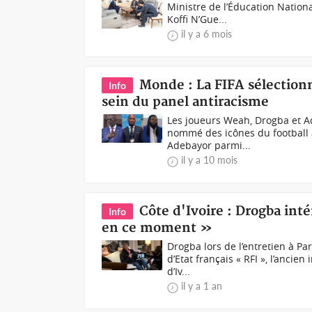
Ministre de l’Éducation Nation
Koffi N’Gue...
il y a 6 mois
Monde : La FIFA sélection
Info
sein du panel antiracisme
Les joueurs Weah, Drogba et Ad
nommé des icônes du football
Adebayor parmi...
il y a 10 mois
Côte d'Ivoire : Drogba inté
Info
en ce moment »
Drogba lors de l’entretien à P
d’Etat français « RFI », l’anci
d’Iv...
il y a 1 an