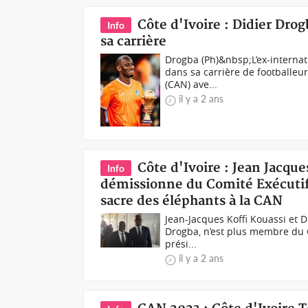
Côte d'Ivoire : Didier Dro
Info
sa carrière
Drogba (Ph)&nbsp;L’ex-internati
dans sa carrière de footballeur
(CAN) ave...
il y a 2 ans
Côte d'Ivoire : Jean Jacqu
Info
démissionne du Comité Exécutif 
sacre des éléphants à la CAN
Jean-Jacques Koffi Kouassi et 
Drogba, n’est plus membre du Co
prési...
il y a 2 ans