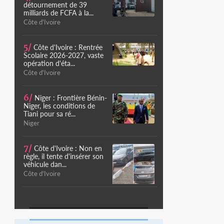
détournement de 39
milliards de FCFA à la...
Côte d'Ivoire
5/
Côte d'Ivoire : Rentrée
Scolaire 2026-2027, vaste
opération d'éta...
Côte d'Ivoire
6/
Niger : Frontière Bénin-
Niger, les conditions de
Tiani pour sa ré...
Niger
7/
Côte d'Ivoire : Non en
règle, il tente d'insérer son
véhicule dan...
Côte d'Ivoire