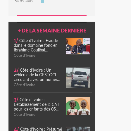
Sans avis
+ DE LA SEMAINE DERNIÈRE
1/
Côte d'Ivoire : Fraude
dans le domaine foncier,
Ibrahime Coulibal...
Côte d'Ivoire
2/
Côte d'Ivoire : Un
véhicule de la GESTOCI
circulant avec un numér...
Côte d'Ivoire
3/
Côte d'Ivoire :
L'établissement de la CNI
pour les enfants dès 05...
Côte d'Ivoire
4/
Côte d'Ivoire : Présumé