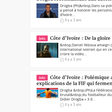
Drogba (Ph)&nbsp;Dans sa politi
a pensé à honorer les personna
d’Ivoire...
il y a 3 ans
Côte d'Ivoire : De la gloir
Info
&nbsp;Daniel Yeboua amaigri (P
international ivoirien qui en 
croire la vidéo...
il y a 3 ans
Côte d'Ivoire : Polémique a
Info
explications de la FIF qui ferme
Drogba &nbsp;(Ph)La Fédération 
brutal&nbsp;du footballeur du 
Didier Drogba.« 3 d...
il y a 3 ans