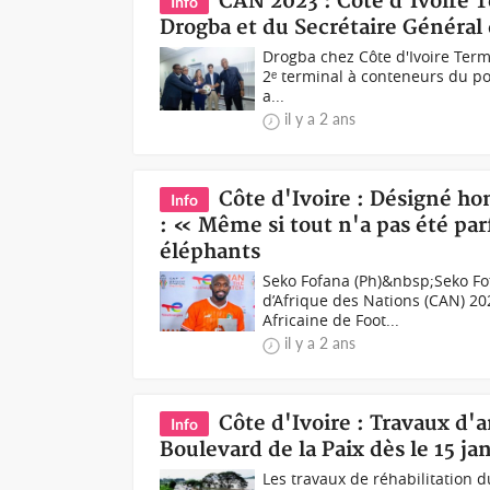
CAN 2023 : Côte d'Ivoire T
Info
Drogba et du Secrétaire Général
Drogba chez Côte d'Ivoire Term
2ᵉ terminal à conteneurs du port
a...
il y a 2 ans
Côte d'Ivoire : Désigné h
Info
: « Même si tout n'a pas été par
éléphants
Seko Fofana (Ph)&nbsp;Seko Fo
d’Afrique des Nations (CAN) 20
Africaine de Foot...
il y a 2 ans
Côte d'Ivoire : Travaux d
Info
Boulevard de la Paix dès le 15 j
Les travaux de réhabilitation