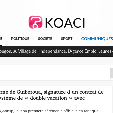
COMMUNIQUÉS
UE
POLITIQUE
SOCIÉTÉ
SPORT
U de Treichville, après la fronde, les agents contractuels obti
arriérés du SMIG 2023
erne de Guiberoua, signature d'un contrat de
système de « double vacation » avec
R)&nbsp;Pour sa première cérémonie officielle en tant que