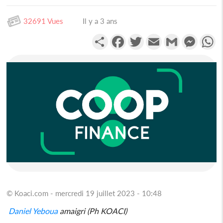
32691 Vues
Il y a 3 ans
Partager
Facebook
Twitter
Email
Gmail
Messen
W
© Koaci.com - mercredi 19 juillet 2023 - 10:48
Daniel Yeboua
amaigri (Ph KOACI)