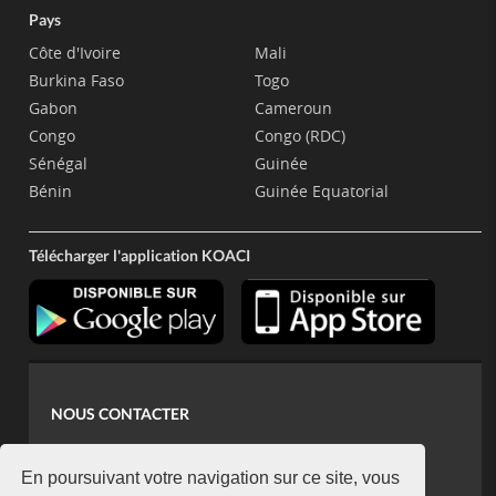
Pays
Côte d'Ivoire
Mali
Burkina Faso
Togo
Gabon
Cameroun
Congo
Congo (RDC)
Sénégal
Guinée
Bénin
Guinée Equatorial
Télécharger l'application KOACI
NOUS CONTACTER
contact@koaci.com
koaci@yahoo.fr
En poursuivant votre navigation sur ce site, vous