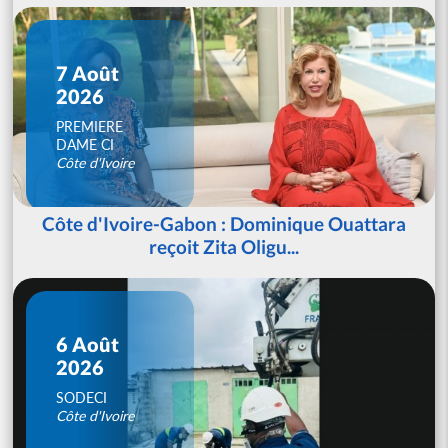
7 Août
2026
PREMIERE
DAME CI
Côte d'Ivoire
Côte d'Ivoire-Gabon : Dominique Ouattara
reçoit Zita Oligu...
6 Août
2026
SODECI
Côte d'Ivoire