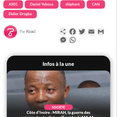
ASEC
Daniel Yeboua
éléphant
CAN
Didier Drogba
Partager
Facebook
Twitter
Email
Gmail
Par
Koaci
Messenger
WhatsApp
Infos à la une
SOCIÉTÉ
Côte d'Ivoire : MIRAH, la guerre des