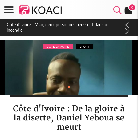
0
Côte d'Ivoire : Séileu, la célébration de la fête nationale
transformée en vaste campagne contre les produits
dépigmentants dangereux
CÔTE D'IVOIRE
SPORT
Côte d'Ivoire : De la gloire à
la disette, Daniel Yeboua se
meurt