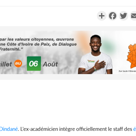
Partager
Faceboo
Twi
POLITIQUE
Côte d'Ivoire : Fête
Alassane Ouattar
la grâce à 4 6
POLITIQUE
Côte d'Ivoire 
anniversair
l'indépendance, 
Ouattara pro
Dindané
. L’ex-académicien intègre officiellement le staff des
é