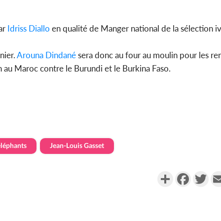
POLITIQUE
Côte d'Ivoire : Déc
ar
Idriss Diallo
en qualité de Manger national de la sélection iv
Mamadou Trao
conseiller de Soro 
nier.
Arouna Dindané
sera donc au four au moulin pour les re
au Maroc contre le Burundi et le Burkina Faso.
éléphants
Jean-Louis Gasset
Partager
Faceboo
Twi