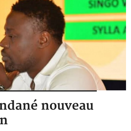
Dindané nouveau
on