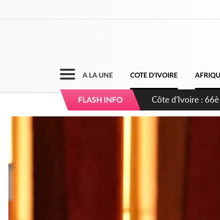
A LA UNE
COTE D'IVOIRE
AFRIQ
Côte d'Ivoire : À A
FLASH INFO
développement de