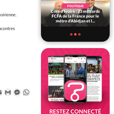
POLITIQUE
rispation ?
Côte d'Ivoire : 23 milliards
Côte 
oirienne.
ré ex
FCFA de la France pour le
pas mo
a recou...
métro d'Abidjan et l...
ncontres
k
tter
Email
Gmail
Messenger
WhatsApp
RESTEZ CONNECTÉ