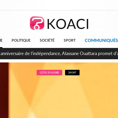
COMMUNIQUÉS
UE
POLITIQUE
SOCIÉTÉ
SPORT
bidjan, Amadou Oury Bah admire le modèle ivoirien et veut s'e
 la Guinée
CÔTE D'IVOIRE
SPORT