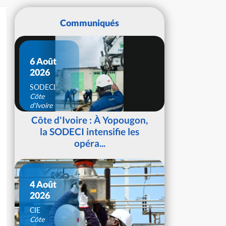
Communiqués
6 Août
2026
SODECI
Côte
d'Ivoire
Côte d'Ivoire : À Yopougon,
la SODECI intensifie les
opéra...
4 Août
2026
CIE
Côte