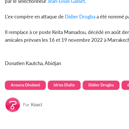
par le sélectionneur
Jean-Louis Gasset
.
L’ex-compère en attaque de
Didier Drogba
a été nommé p
Il remplace à ce poste Keita Mamadou, décédé en août der
amicales prévues les 16 et 19 novembre 2022 à Marrakech 
Donatien Kautcha, Abidjan
Arouna Dindané
Idriss Diallo
Didier Drogba
Par
Koaci