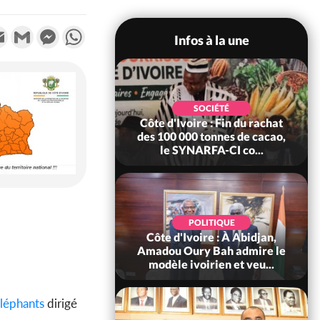
k
tter
Email
Gmail
Messenger
WhatsApp
Infos à la une
SOCIÉTÉ
 nationale,
Côte d'Ivoire : Fin du rachat
Côte 
a accorde
des 100 000 tonnes de cacao,
de fer
61...
le SYNARFA-CI co...
l
: 66è
POLITIQUE
e de
Côte d'Ivoire : À Abidjan,
Côte
Alassane
Amadou Oury Bah admire le
tragi
me...
modèle ivoirien et veu...
aya
léphants
dirigé