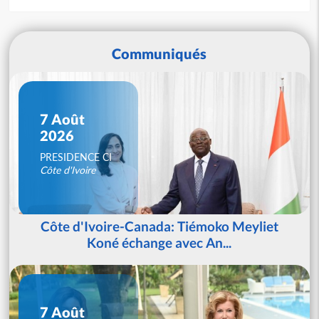
Communiqués
7 Août
2026
PRESIDENCE CI
Côte d'Ivoire
Côte d'Ivoire-Canada: Tiémoko Meyliet
Koné échange avec An...
7 Août