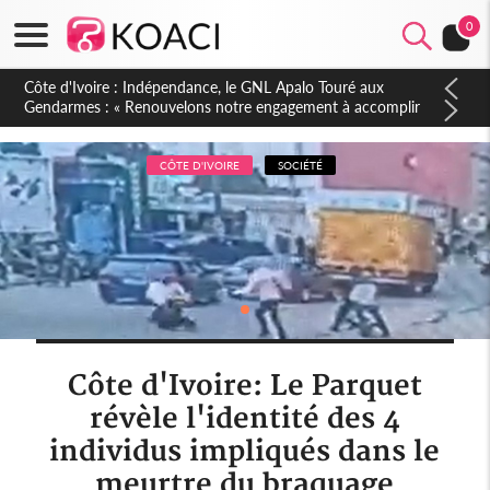
0
Sierra Leone : Un projet de réforme constitutionnelle en
gestation, points clés des amendements, un exclu d'avance
CÔTE D'IVOIRE
SOCIÉTÉ
Côte d'Ivoire: Le Parquet
révèle l'identité des 4
individus impliqués dans le
meurtre du braquage