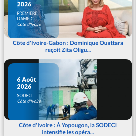
2026
PREMIERE
DAME CI
Côte d'Ivoire
Côte d'Ivoire-Gabon : Dominique Ouattara
reçoit Zita Oligu...
6 Août
2026
SODECI
Côte d'Ivoire
Côte d'Ivoire : À Yopougon, la SODECI
intensifie les opéra...