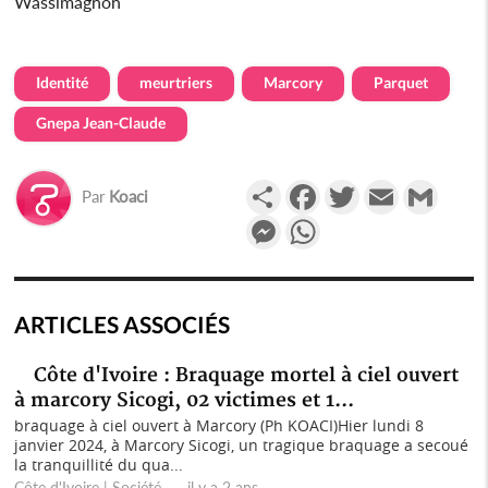
Wassimagnon
Identité
meurtriers
Marcory
Parquet
Gnepa Jean-Claude
Partager
Facebook
Twitter
Email
Gmail
Par
Koaci
Messenger
WhatsApp
ARTICLES ASSOCIÉS
Côte d'Ivoire : Braquage mortel à ciel ouvert
à marcory Sicogi, 02 victimes et 1...
braquage à ciel ouvert à Marcory (Ph KOACI)Hier lundi 8
janvier 2024, à Marcory Sicogi, un tragique braquage a secoué
la tranquillité du qua...
Côte d'Ivoire | Société il y a 2 ans