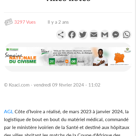
3297 Vues
Il y a 2 ans
Partager
Facebook
Twitter
Email
Gmail
Messen
W
© Koaci.com - vendredi 09 février 2024 - 11:02
AGL
Côte d’Ivoire a réalisé, de mars 2023 à janvier 2024, la
logistique de bout en bout du matériel médical, commandé
par le ministère ivoirien de la Santé et destiné aux hôpitaux
des villes abritant les matchs de la Coupe d'Afrique des