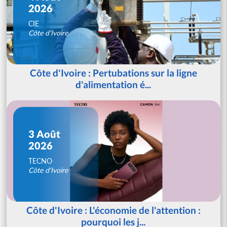
2026
CIE
Côte d'Ivoire
Côte d'Ivoire : Pertubations sur la ligne
d'alimentation é...
3 Août
2026
TECNO
Côte d'Ivoire
Côte d'Ivoire : L'économie de l'attention :
pourquoi les j...