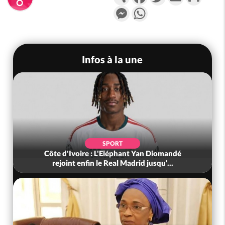
Messenger
WhatsApp
Infos à la une
SPORT
Côte d'Ivoire : L'Eléphant Yan Diomandé
rejoint enfin le Real Madrid jusqu'...