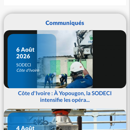
Communiqués
6 Août
2026
SODECI
Côte d'Ivoire
Côte d'Ivoire : À Yopougon, la SODECI
intensifie les opéra...
4 Août