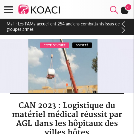
0
Côte d'Ivoire : Election FIF, le frère de feu Sidy Diallo se lance
dans la course
CÔTE D'IVOIRE
SOCIÉTÉ
CAN 2023 : Logistique du
matériel médical réussit par
AGL dans les hôpitaux des
villes hôtes