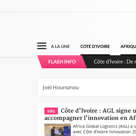
A LA UNE
COTE D'IVOIRE
AFRIQ
Côte d'Ivoire : 66
FLASH INFO
puissance et réaf
Côte d'Ivoire : AGL signe u
Info
accompagner l'innovation en Af
Africa Global Logistics (AGL) a
avec Côte d’Ivoire Innovation 2