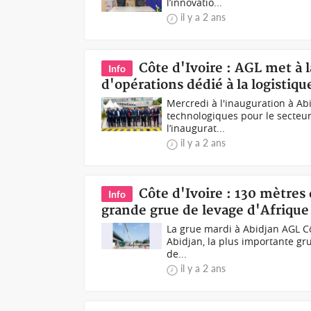
l’innovatio...
il y a 2 ans
Côte d'Ivoire : AGL met à 
Info
d'opérations dédié à la logistiq
Mercredi à l'inauguration à Ab
technologiques pour le secteur
l’inaugurat...
il y a 2 ans
Côte d'Ivoire : 130 mètres 
Info
grande grue de levage d'Afrique
La grue mardi à Abidjan AGL Côt
Abidjan, la plus importante gr
de...
il y a 2 ans