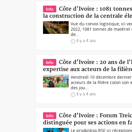
Côte d'Ivoire : 1081 tonn
Info
la construction de la centrale é
Vue du convoi logistique, ici v
2022, 1081 tonnes de matériel 
de...
il y a 4 ans
Côte d'Ivoire : 20 ans de 
Info
expertise aux acteurs de la filiè
Vendredi 10 décembre dernier 
acteurs de la filière coton son
des jou...
il y a 4 ans
Côte d'Ivoire : Forum Trei
Info
distinguée pour ses actions en
Le prix&nbsp;RSE ici réceptionn