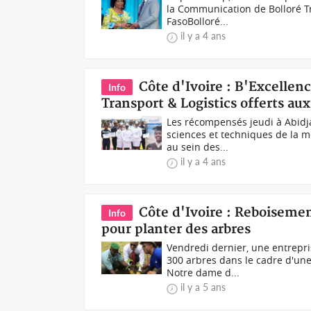
la Communication de Bolloré Tr
FasoBolloré...
il y a 4 ans
Côte d'Ivoire : B'Excellen
Info
Transport & Logistics offerts au
Les récompensés jeudi à Abidja
sciences et techniques de la m
au sein des...
il y a 4 ans
Côte d'Ivoire : Reboisemen
Info
pour planter des arbres
Vendredi dernier, une entrepris
300 arbres dans le cadre d'une
Notre dame d...
il y a 5 ans