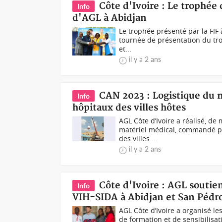
Côte d'Ivoire : Le trophée
Info
d'AGL à Abidjan
Le trophée présenté par la FIF 
tournée de présentation du tro
et...
il y a 2 ans
CAN 2023 : Logistique du m
Info
hôpitaux des villes hôtes
AGL Côte d’Ivoire a réalisé, de
matériel médical, commandé par
des villes...
il y a 2 ans
Côte d'Ivoire : AGL soutien
Info
VIH-SIDA à Abidjan et San Pédr
AGL Côte d’Ivoire a organisé l
de formation et de sensibilisat