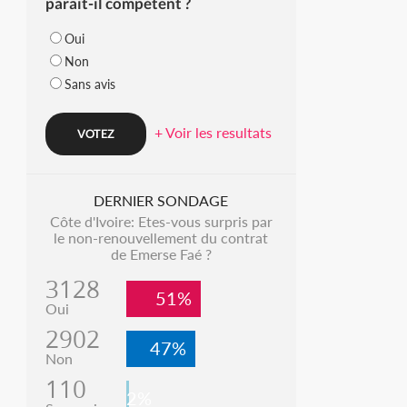
parait-il compétent ?
Oui
Non
Sans avis
+ Voir les resultats
DERNIER SONDAGE
Côte d'Ivoire: Etes-vous surpris par
le non-renouvellement du contrat
de Emerse Faé ?
3128
51%
Oui
2902
47%
Non
110
2%