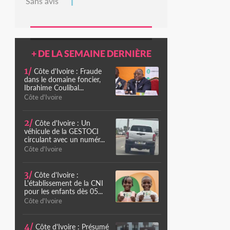
Sans avis
+ DE LA SEMAINE DERNIÈRE
1/
Côte d'Ivoire : Fraude
dans le domaine foncier,
Ibrahime Coulibal...
Côte d'Ivoire
2/
Côte d'Ivoire : Un
véhicule de la GESTOCI
circulant avec un numér...
Côte d'Ivoire
3/
Côte d'Ivoire :
L'établissement de la CNI
pour les enfants dès 05...
Côte d'Ivoire
4/
Côte d'Ivoire : Présumé