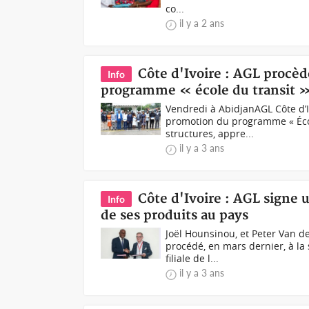
co...
il y a 2 ans
Côte d'Ivoire : AGL procèd
Info
programme « école du transit 
Vendredi à AbidjanAGL Côte d’I
promotion du programme « Écol
structures, appre...
il y a 3 ans
Côte d'Ivoire : AGL signe u
Info
de ses produits au pays
Joël Hounsinou, et Peter Van d
procédé, en mars dernier, à la 
filiale de l...
il y a 3 ans