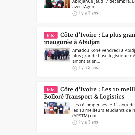
AbidjanCe jeudi 7 décembre, B
avec l’Agenc...
il y a 3 ans
Côte d'Ivoire : La plus gra
Info
inaugurée à Abidjan
Amadou Koné vendredi à Abidja
plus grande base logistique d’A
amont et en...
il y a 3 ans
Côte d'Ivoire : Les 10 me
Info
Bolloré Transport & Logistics
Les récompensés le 11 aout de
les 10 meilleurs étudiants de 
(ARSTM) ont...
il y a 3 ans