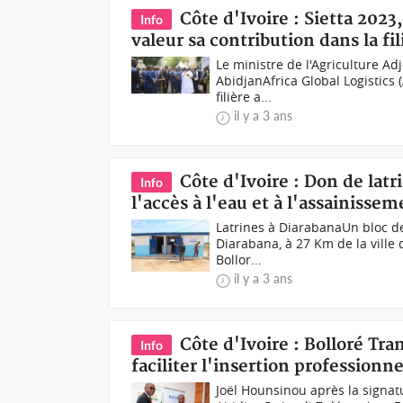
Côte d'Ivoire : Sietta 202
Info
valeur sa contribution dans la fi
Le ministre de l'Agriculture Ad
AbidjanAfrica Global Logistics
filière a...
il y a 3 ans
Côte d'Ivoire : Don de latr
Info
l'accès à l'eau et à l'assainisse
Latrines à Diarabana Un bloc de
Diarabana, à 27 Km de la ville 
Bollor...
il y a 3 ans
Côte d'Ivoire : Bolloré Tr
Info
faciliter l'insertion professionn
Joël Hounsinou après la signat