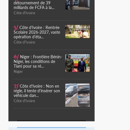
détournement de 39
milliards de FCFA à la...
Côte d'Ivoire
5/
Côte d'Ivoire : Rentrée
Scolaire 2026-2027, vaste
opération d'éta...
Côte d'Ivoire
6/
Niger : Frontière Bénin-
Niger, les conditions de
Tiani pour sa ré...
Niger
7/
Côte d'Ivoire : Non en
règle, il tente d'insérer son
véhicule dan...
Côte d'Ivoire