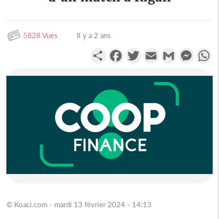
5828 Vues
Il y a 2 ans
Partager
Facebook
Twitter
Email
Gmail
Messen
W
© Koaci.com - mardi 13 février 2024 - 14:13