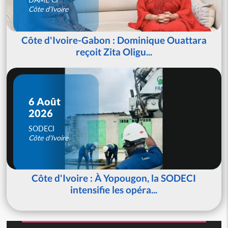
Côte d'Ivoire
Côte d'Ivoire-Gabon : Dominique Ouattara
reçoit Zita Oligu...
6 Août
2026
SODECI
Côte d'Ivoire
Côte d'Ivoire : À Yopougon, la SODECI
intensifie les opéra...