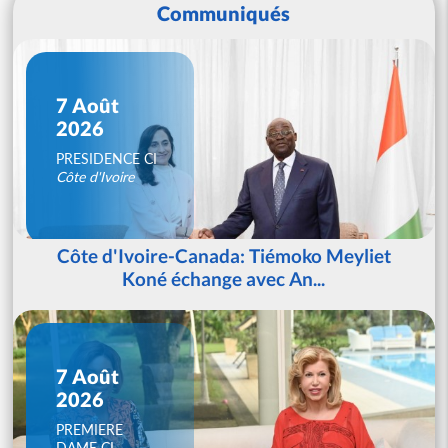
Communiqués
7 Août
2026
PRESIDENCE CI
Côte d'Ivoire
Côte d'Ivoire-Canada: Tiémoko Meyliet
Koné échange avec An...
7 Août
2026
PREMIERE
DAME CI