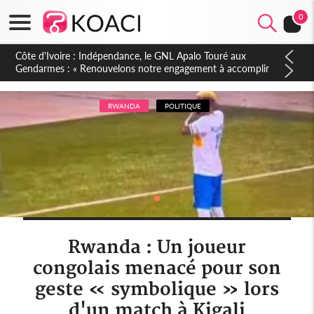
0
Sierra Leone : Un projet de réforme constitutionnelle en
gestation, points clés des amendements, un exclu d'avance
RWANDA
POLITIQUE
Rwanda : Un joueur
congolais menacé pour son
geste « symbolique » lors
d'un match à Kigali