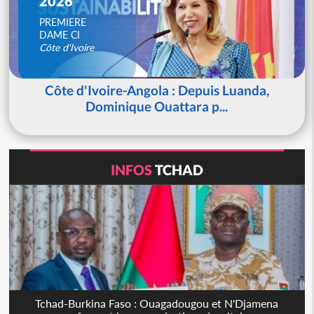
2026
PREMIERE
DAME CI
Côte d'Ivoire
Côte d'Ivoire-Angola : Depuis Luanda,
Dominique Ouattara p...
INFOS
TCHAD
Tchad-Burkina Faso : Ouagadougou et N'Djamena