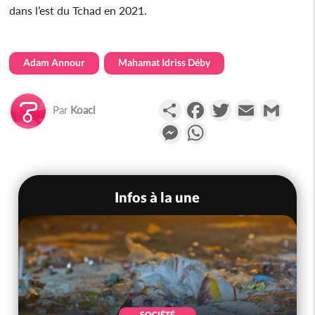
dans l’est du Tchad en 2021.
Adam Annour
Mahamat Idriss Déby
Partager
Facebook
Twitter
Email
Gmail
Par
Koaci
Messenger
WhatsApp
Infos à la une
SOCIÉTÉ