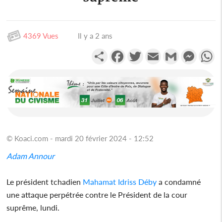
4369 Vues
Il y a 2 ans
Partager
Facebook
Twitter
Email
Gmail
Messen
W
© Koaci.com - mardi 20 février 2024 - 12:52
Adam Annour
Le président tchadien
Mahamat Idriss Déby
a condamné
une attaque perpétrée contre le Président de la cour
suprême, lundi.