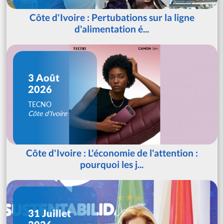
Côte d'Ivoire : Pertubations sur la ligne
d'alimentation é...
3 Août
2026
TECNO
Côte d'Ivoire
Côte d'Ivoire : L'économie de l'attention :
pourquoi les j...
31 Juillet