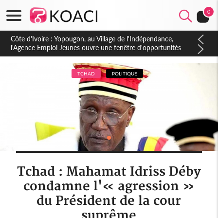
0
Côte d'Ivoire : CHU de Treichville, après la fronde, les agents
contractuels obtiennent un accord avec la direction sur les
arriérés du SMIG 2023
TCHAD
POLITIQUE
Tchad : Mahamat Idriss Déby
condamne l'« agression »
du Président de la cour
suprême