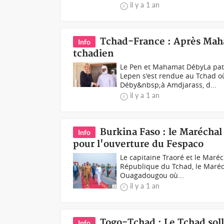
il y a 1 an
Tchad-France : Après Mah
Info
tchadien
Le Pen et Mahamat DébyLa pa
Lepen s'est rendue au Tchad o
Déby&nbsp;à Amdjarass, d...
il y a 1 an
Burkina Faso : le Marécha
Info
pour l'ouverture du Fespaco
Le capitaine Traoré et le Mar
République du Tchad, le Maréch
Ouagadougou où...
il y a 1 an
Togo-Tchad : Le Tchad soll
Info