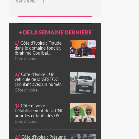
Sans avis
+ DE LA SEMAINE DERNIÈRE
1/
Côte d'Ivoire : Fraude
dans le domaine foncier,
Ibrahime Coulibal...
Côte d'Ivoire
2/
Côte d'Ivoire : Un
véhicule de la GESTOCI
circulant avec un numér...
Côte d'Ivoire
3/
Côte d'Ivoire :
L'établissement de la CNI
pour les enfants dès 05...
Côte d'Ivoire
4/
Côte d'Ivoire : Présumé