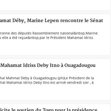
amat Déby, Marine Lepen rencontre le Sénat
tronne des députés Rassemblement national&nbsp;Marine
ù elle a été reçue&nbsp;par le Président Mahamat Idriss
l Mahamat Idriss Deby Itno à Ouagadougou
échal Mahmat Deby à Ouagadougou (ph)Le Président de la
al Mahamat Idriss Deby Itno est arrivé vendredi soir , à
icite le soutien du Togo pour la présidence