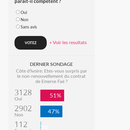
parait-il compétent ?
Oui
Non
Sans avis
+ Voir les resultats
DERNIER SONDAGE
Côte d'Ivoire: Etes-vous surpris par
le non-renouvellement du contrat
de Emerse Faé ?
3128
51%
Oui
2902
47%
Non
112
2%