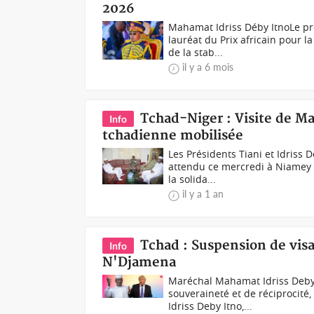
2026
Mahamat Idriss Déby ItnoLe pr
lauréat du Prix africain pour l
de la stab...
il y a 6 mois
Tchad-Niger : Visite de Ma
Info
tchadienne mobilisée
Les Présidents Tiani et Idriss
attendu ce mercredi à Niamey po
la solida...
il y a 1 an
Tchad : Suspension de visa
Info
N'Djamena
Maréchal Mahamat Idriss Deby 
souveraineté et de réciprocité
Idriss Deby Itno,...