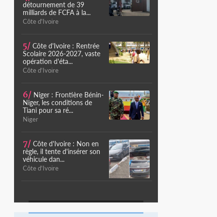
détournement de 39
milliards de FCFA à la...
Côte d'Ivoire
5/
Côte d'Ivoire : Rentrée
Scolaire 2026-2027, vaste
opération d'éta...
Côte d'Ivoire
6/
Niger : Frontière Bénin-
Niger, les conditions de
Tiani pour sa ré...
Niger
7/
Côte d'Ivoire : Non en
règle, il tente d'insérer son
véhicule dan...
Côte d'Ivoire