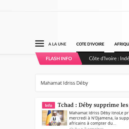
A LA UNE
COTE D'IVOIRE
AFRIQ
Côte d'Ivoire : C
FLASH INFO
Tchad : Déby supprime les v
Info
Mahamat Idriss Déby ItnoLe pr
mercredi à N'Djamena, la suppr
africains à compter du...