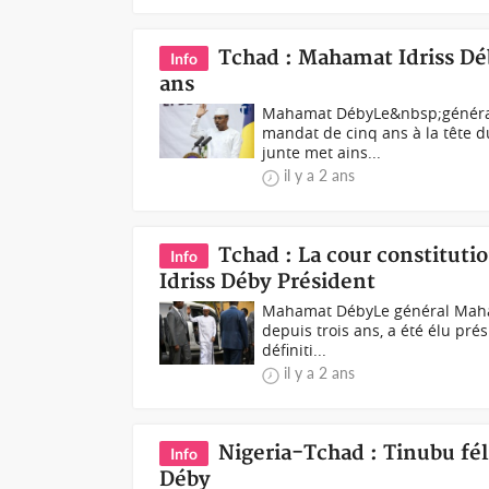
Tchad : Mahamat Idriss D
Info
ans
Mahamat DébyLe&nbsp;général 
mandat de cinq ans à la tête d
junte met ains...
il y a 2 ans
Tchad : La cour constitut
Info
Idriss Déby Président
Mahamat DébyLe général Mahama
depuis trois ans, a été élu pré
définiti...
il y a 2 ans
Nigeria-Tchad : Tinubu fél
Info
Déby