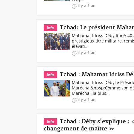
il y a 1 an
Tchad: Le président Maham
Info
Mahamat Idriss Déby ItnoA 40 an
prestigieux titre militaire, re
élévati...
il y a 1 an
Tchad : Mahamat Idriss Dé
Info
Mahamat Idriss DébyLe Préside
Maréchal&nbsp;Comme son défu
Maréchal, la plus...
il y a 1 an
Tchad : Déby s'explique :
Info
changement de maître »