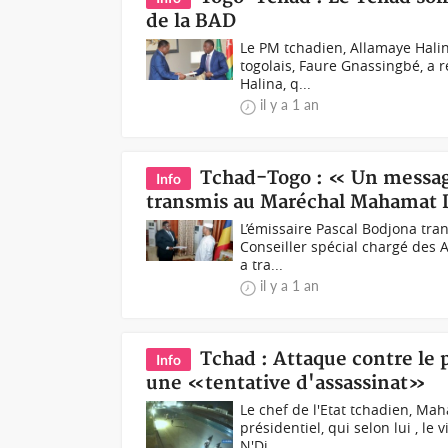
de la BAD
Le PM tchadien, Allamaye Halin
togolais, Faure Gnassingbé, a 
Halina, q...
il y a 1 an
Tchad-Togo : « Un messag
Info
transmis au Maréchal Mahamat 
L’émissaire Pascal Bodjona tra
Conseiller spécial chargé des A
a tra...
il y a 1 an
Tchad : Attaque contre le
Info
une «tentative d'assassinat»
Le chef de l'Etat tchadien, Mah
présidentiel, qui selon lui , le 
N'Dj...