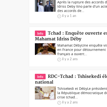
Après la rupture des accords 
Idriss Deby Itno parle d'un ac
des accords de...
il y a 1 an
Tchad : Enquête ouverte e
Info
Mahamat Idriss Déby
Mahamat DébyUne enquête visa
en France pour détournement de
français a ouvert...
il y a 2 ans
RDC-Tchad : Tshisekedi éle
Info
national
Tshisekedi et DébyLe président
la République démocratique du 
crise tchad...
il y a 2 ans