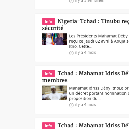
il y a 3 semaines
Nigeria-Tchad : Tinubu reç
Info
sécurité
Les Présidents Mahamat Déby It
reçu ce jeudi 02 avril à Abuj
Itno. Cette...
il y a 4 mois
Tchad : Mahamat Idriss 
Info
membres
Mahamat Idriss Déby ItnoLe pré
un décret portant nomination
proposition du...
il y a 4 mois
Tchad : Mahamat Idriss Déby
Info