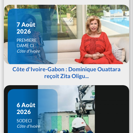
7 Août
2026
PREMIERE
DAME CI
Côte d'Ivoire
Côte d'Ivoire-Gabon : Dominique Ouattara
reçoit Zita Oligu...
6 Août
2026
SODECI
Côte d'Ivoire