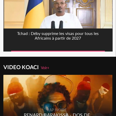
Tchad : Déby supprime les visas pour tous les
Africains à partir de 2027
VIDEO KOACI
Voir+
Togo
RAP
kaka - ÉTÉRÉRÉ
YILIM - 