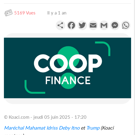
5169 Vues
Il y a 1 an
Partager
Facebook
Twitter
Email
Gmail
Messen
W
© Koaci.com - jeudi 05 juin 2025 - 17:20
Maréchal Mahamat Idriss Deby Itno
et
Trump
(Koaci