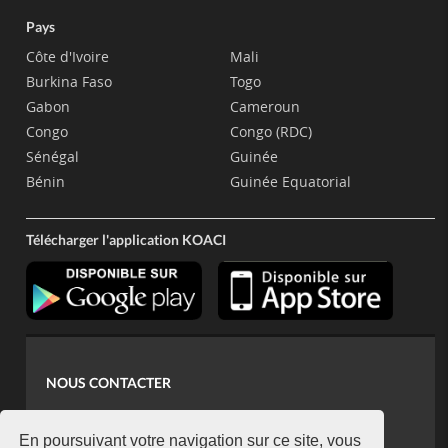
Pays
Côte d'Ivoire
Mali
Burkina Faso
Togo
Gabon
Cameroun
Congo
Congo (RDC)
Sénégal
Guinée
Bénin
Guinée Equatorial
Télécharger l'application KOACI
NOUS CONTACTER
contact@koaci.com
koaci@yahoo.fr
En poursuivant votre navigation sur ce site, vous