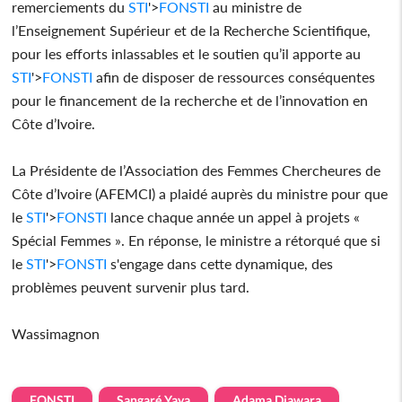
remerciements du
STI
'>
FON
STI
au ministre de
l’Enseignement Supérieur et de la Recherche Scientifique,
pour les efforts inlassables et le soutien qu’il apporte au
STI
'>
FON
STI
afin de disposer de ressources conséquentes
pour le financement de la recherche et de l’innovation en
Côte d’Ivoire.
La Présidente de l’Association des Femmes Chercheures de
Côte d’Ivoire (AFEMCI) a plaidé auprès du ministre pour que
le
STI
'>
FON
STI
lance chaque année un appel à projets «
Spécial Femmes ». En réponse, le ministre a rétorqué que si
le
STI
'>
FON
STI
s'engage dans cette dynamique, des
problèmes peuvent survenir plus tard.
Wassimagnon
FONSTI
Sangaré Yaya
Adama Diawara