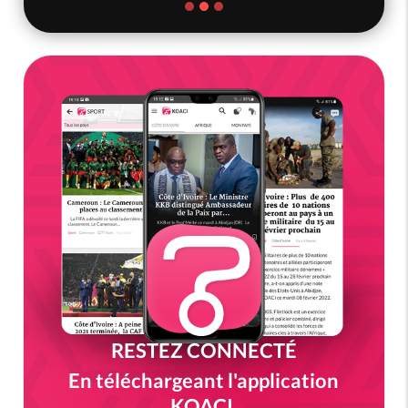
RESTEZ CONNECTÉ
En téléchargeant l'application
KOACI.