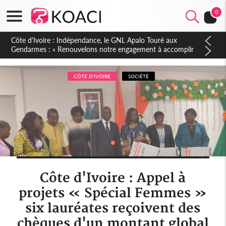
0
Sierra Leone : Un projet de réforme constitutionnelle en
gestation, points clés des amendements, un exclu d'avance
CÔTE D'IVOIRE
SOCIÉTÉ
Côte d'Ivoire : Appel à
projets « Spécial Femmes »
six lauréates reçoivent des
chèques d'un montant global