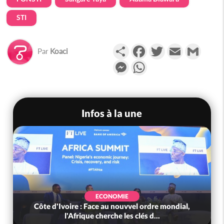
STI
Partager
Facebook
Twitter
Email
Gmail
Par
Koaci
Messenger
WhatsApp
Infos à la une
ECONOMIE
Côte d'Ivoire : Face au nouvvel ordre mondial,
l'Afrique cherche les clés d...