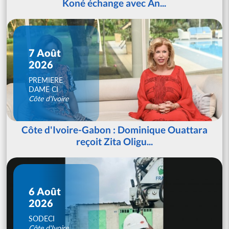
Koné échange avec An...
7 Août
2026
PREMIERE
DAME CI
Côte d'Ivoire
Côte d'Ivoire-Gabon : Dominique Ouattara
reçoit Zita Oligu...
6 Août
2026
SODECI
Côte d'Ivoire