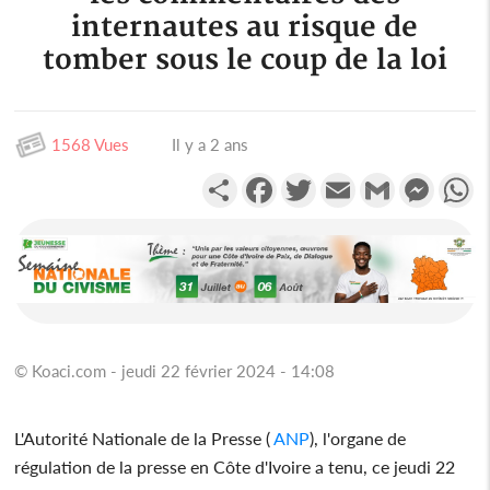
internautes au risque de
tomber sous le coup de la loi
1568 Vues
Il y a 2 ans
Partager
Facebook
Twitter
Email
Gmail
Messen
W
© Koaci.com - jeudi 22 février 2024 - 14:08
L'Autorité Nationale de la Presse (
ANP
), l'organe de
régulation de la presse en Côte d'Ivoire a tenu, ce jeudi 22