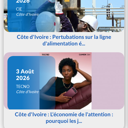
2026
CIE
Côte d'Ivoire
Côte d'Ivoire : Pertubations sur la ligne
d'alimentation é...
3 Août
2026
TECNO
Côte d'Ivoire
Côte d'Ivoire : L'économie de l'attention :
pourquoi les j...