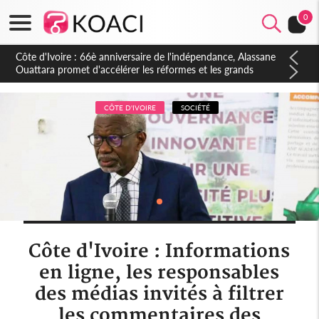
0
Côte d'Ivoire : À Abidjan, Amadou Oury Bah admire le modèle
ivoirien et veut s'en inspirer pour accélérer le développement
de la Guinée
CÔTE D'IVOIRE
SOCIÉTÉ
Côte d'Ivoire : Informations
en ligne, les responsables
des médias invités à filtrer
les commentaires des