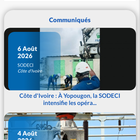
Communiqués
6 Août
2026
SODECI
Côte d'Ivoire
Côte d'Ivoire : À Yopougon, la SODECI
intensifie les opéra...
4 Août