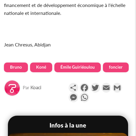
financement et de développement économique à l'échelle
nationale et internationale.
Jean Chresus, Abidjan
Bruno
Koné
Émile Guiriéoulou
foncier
Partager
Facebook
Twitter
Email
Gmail
Par
Koaci
Messenger
WhatsApp
Infos à la une