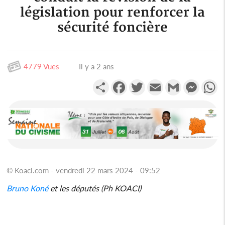
législation pour renforcer la
sécurité foncière
4779 Vues
Il y a 2 ans
Partager
Facebook
Twitter
Email
Gmail
Messen
W
© Koaci.com - vendredi 22 mars 2024 - 09:52
Bruno
Koné
et les députés (Ph KOACI)