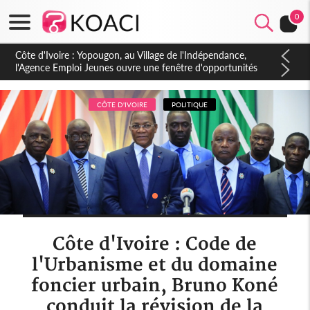
0
Côte d'Ivoire : CHU de Treichville, après la fronde, les agents
contractuels obtiennent un accord avec la direction sur les
arriérés du SMIG 2023
CÔTE D'IVOIRE
POLITIQUE
Côte d'Ivoire : Code de
l'Urbanisme et du domaine
foncier urbain, Bruno Koné
conduit la révision de la