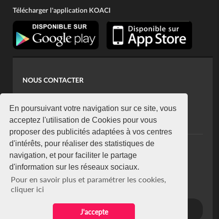
Télécharger l'application KOACI
NOUS CONTACTER
contact@koaci.com
koaci@yahoo.fr
En poursuivant votre navigation sur ce site, vous
+225 07 08 85 52 93
acceptez l'utilisation de Cookies pour vous
proposer des publicités adaptées à vos centres
d'intérêts, pour réaliser des statistiques de
NEWSLETTER
navigation, et pour faciliter le partage
Restez connecté via notre newsletter
d'information sur les réseaux sociaux.
S'abonner
Pour en savoir plus et paramétrer les cookies,
Se désabonner
cliquer ici
J'accepte