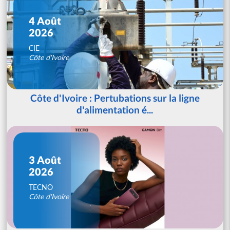
4 Août
2026
CIE
Côte d'Ivoire
Côte d'Ivoire : Pertubations sur la ligne
d'alimentation é...
3 Août
2026
TECNO
Côte d'Ivoire