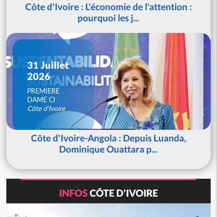
Côte d'Ivoire : L'économie de l'attention :
pourquoi les j...
31 Juillet
2026
PREMIERE
DAME CI
Côte d'Ivoire
Côte d'Ivoire-Angola : Depuis Luanda,
Dominique Ouattara p...
INFOS
CÔTE D'IVOIRE