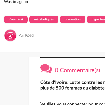
Wassimagnon
Koumassi
métaboliques
prévention
hyperten
Par
Koaci
0 Commentaire(s)
Côte d'Ivoire: Lutte contre les
plus de 500 femmes du diabète 
Veuillez vous connecter pour c