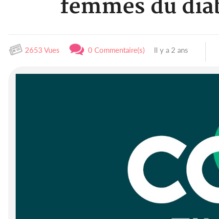
femmes du diab
2653 Vues
0 Commentaire(s)
Il y a 2 ans