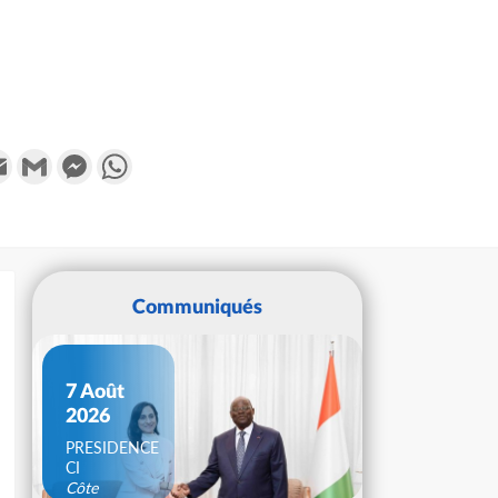
k
tter
Email
Gmail
Messenger
WhatsApp
Communiqués
7 Août
2026
PRESIDENCE
CI
Côte