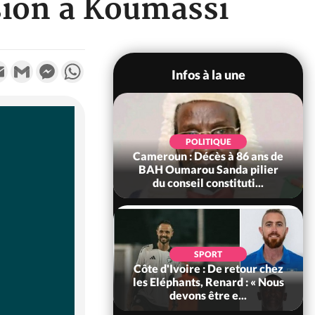
sion à Koumassi
k
tter
Email
Gmail
Messenger
WhatsApp
Infos à la une
SOCIÉTÉ
Ivoire : Rentrée
POLITIQUE
re 2026-2027,
Cameroun : Décès à 86 ans de
tion sans frais au
BAH Oumarou Sanda pilier
Pré...
du conseil constituti...
POLITIQUE
d'Ivoire : 66e
SPORT
versaire de
Côte d'Ivoire : De retour chez
ance, les Forces de
les Eléphants, Renard : « Nous
fense e...
devons être e...