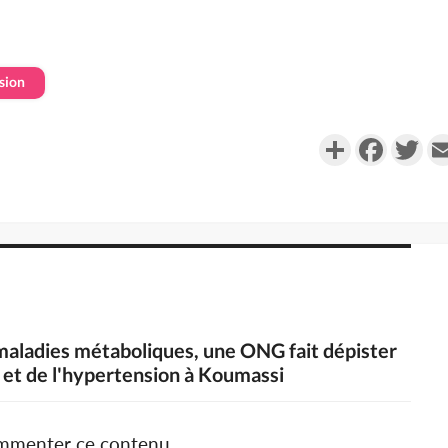
sion
Partager
Faceboo
Twi
 maladies métaboliques, une ONG fait dépister
et de l'hypertension à Koumassi
ommenter ce contenu.