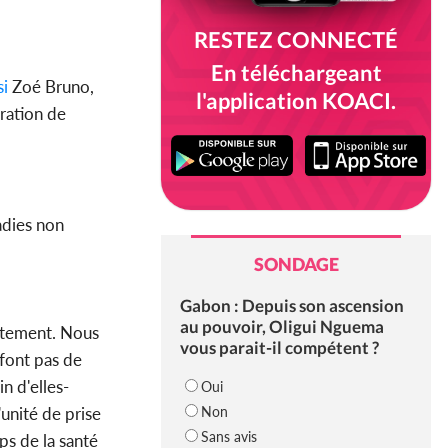
RESTEZ CONNECTÉ
En téléchargeant
i
Zoé Bruno,
l'application KOACI.
ération de
adies non
SONDAGE
Gabon : Depuis son ascension
au pouvoir, Oligui Nguema
lètement. Nous
vous parait-il compétent ?
 font pas de
n d'elles-
Oui
Non
'unité de prise
Sans avis
ps de la santé