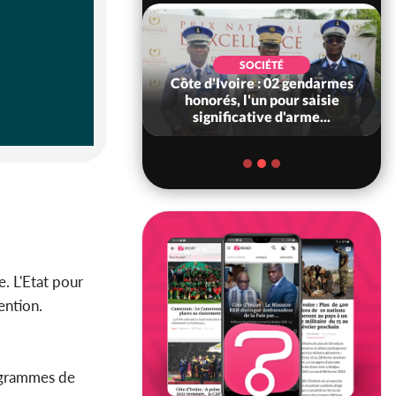
SOCIÉTÉ
SOCIÉTÉ
voire : Ouattara
Côte d'Ivoire : 02 gendarmes
 sanctions contre
honorés, l'un pour saisie
erpissements i...
significative d'arme...
. L'Etat pour
vention.
rogrammes de