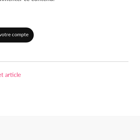
votre compte
 article