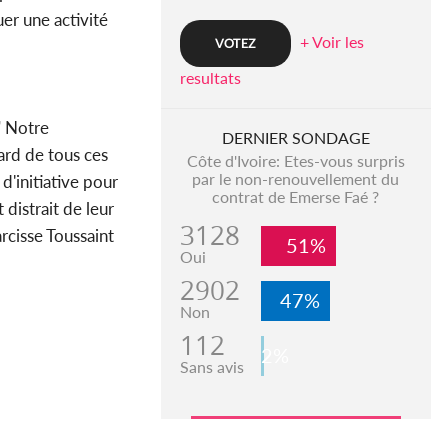
uer une activité
+ Voir les
resultats
" Notre
DERNIER SONDAGE
ard de tous ces
Côte d'Ivoire: Etes-vous surpris
par le non-renouvellement du
d'initiative pour
contrat de Emerse Faé ?
distrait de leur
3128
rcisse Toussaint
51%
Oui
2902
47%
Non
112
2%
Sans avis