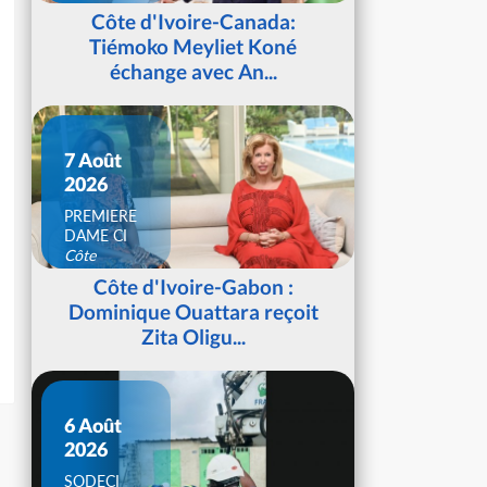
d'Ivoire
Côte d'Ivoire-Canada:
Tiémoko Meyliet Koné
échange avec An...
7 Août
2026
PREMIERE
DAME CI
Côte
d'Ivoire
Côte d'Ivoire-Gabon :
Dominique Ouattara reçoit
Zita Oligu...
6 Août
2026
SODECI