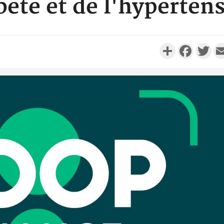
ète et de l'hyperten
Partager
Faceboo
Twi
Côte d'
Scolai
l'inscrip
Côte 
anni
l'Indépend
Dé