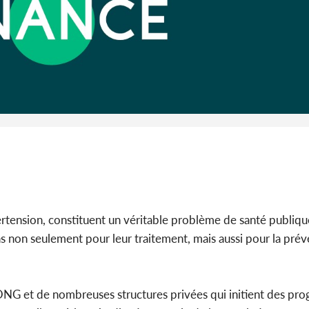
Côte d'I
promet des
les dégu
rtension, constituent un véritable problème de santé publique
s non seulement pour leur traitement, mais aussi pour la pré
 ONG et de nombreuses structures privées qui initient des p