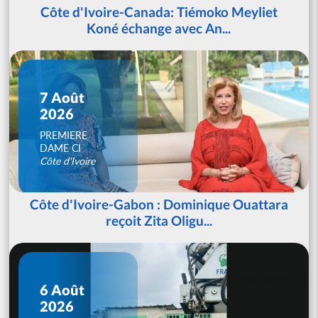
Côte d'Ivoire-Canada: Tiémoko Meyliet
Koné échange avec An...
7 Août
2026
PREMIERE
DAME CI
Côte d'Ivoire
Côte d'Ivoire-Gabon : Dominique Ouattara
reçoit Zita Oligu...
6 Août
2026