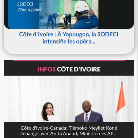
SODECI
Côte d'Ivoire
Côte d'Ivoire : À Yopougon, la SODECI
intensifie les opéra...
INFOS
CÔTE D'IVOIRE
Côte d'Ivoire-Canada: Tiémoko Meyliet Koné
échange avec Anita Anand, Ministre des Aff...