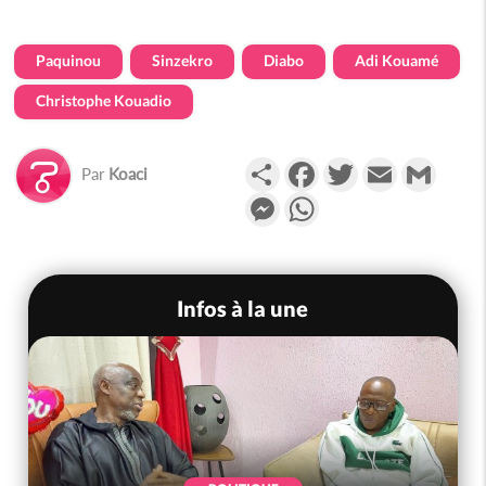
Paquinou
Sinzekro
Diabo
Adi Kouamé
Christophe Kouadio
Partager
Facebook
Twitter
Email
Gmail
Par
Koaci
Messenger
WhatsApp
Infos à la une