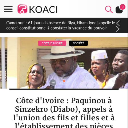
0
Côte d'Ivoire : Fin de la pagaille au PDCI-RDA, Lessiehi bannit
les mouvements sauvages
CÔTE D'IVOIRE
SOCIÉTÉ
Côte d'Ivoire : Paquinou à
Sinzekro (Diabo), appels à
l'union des fils et filles et à
l'établissement des pièces