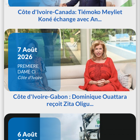
Côte d'Ivoire-Canada: Tiémoko Meyliet
Koné échange avec An...
7 Août
2026
PREMIERE
DAME CI
Côte d'Ivoire
Côte d'Ivoire-Gabon : Dominique Ouattara
reçoit Zita Oligu...
6 Août