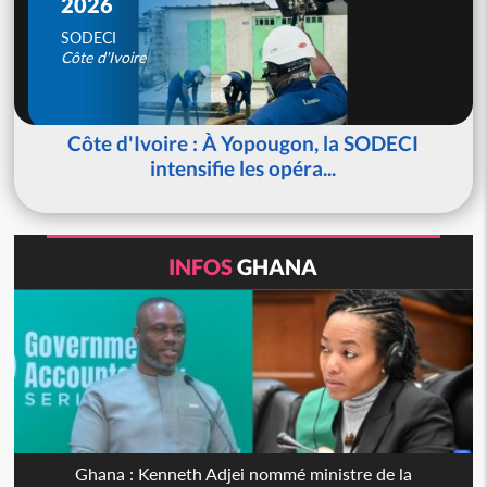
2026
SODECI
Côte d'Ivoire
Côte d'Ivoire : À Yopougon, la SODECI
intensifie les opéra...
INFOS
GHANA
Ghana : Kenneth Adjei nommé ministre de la