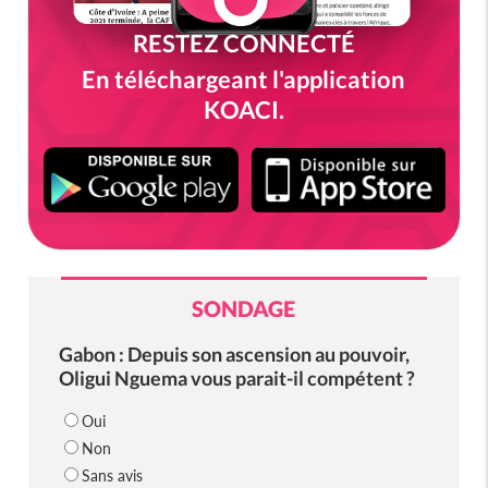
RESTEZ CONNECTÉ
En téléchargeant l'application
KOACI.
SONDAGE
Gabon : Depuis son ascension au pouvoir,
Oligui Nguema vous parait-il compétent ?
Oui
Non
Sans avis