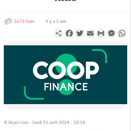
3673 Vues
Il y a 2 ans
Partager
Facebook
Twitter
Email
Gmail
Messen
W
© Koaci.com - lundi 15 avril 2024 - 10:18