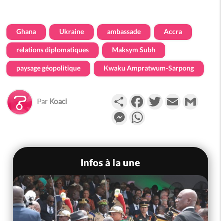
Ghana
Ukraine
ambassade
Accra
relations diplomatiques
Maksym Subh
paysage géopolitique
Kwaku Ampratwum-Sarpong
Partager
Facebook
Twitter
Email
Gmail
Par
Koaci
Messenger
WhatsApp
Infos à la une