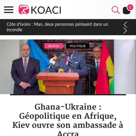
0
Côte d'Ivoire : Séileu, la célébration de la fête nationale
transformée en vaste campagne contre les produits
dépigmentants dangereux
GHANA
POLITIQUE
Ghana-Ukraine :
Géopolitique en Afrique,
Kiev ouvre son ambassade à
Accra