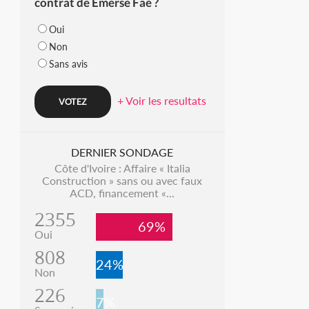
contrat de Emerse Faé ?
Oui
Non
Sans avis
+ Voir les resultats
DERNIER SONDAGE
Côte d'Ivoire : Affaire « Italia
Construction » sans ou avec faux
ACD, financement «...
2355
69%
Oui
808
24%
Non
226
7%