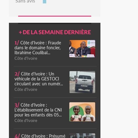
Sans avis
+ DE LA SEMAINE DERNIÈRE
1/
Côte d'Ivoire : Fraude
dans le domaine foncier,
Ibrahime Coulibal...
Côte d'Ivoire
2/
Côte d'Ivoire : Un
véhicule de la GESTOCI
circulant avec un numér...
Côte d'Ivoire
3/
Côte d'Ivoire :
L'établissement de la CNI
pour les enfants dès 05...
Côte d'Ivoire
4/
Côte d'Ivoire : Présumé