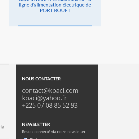
ligne d'alimentation électrique de
PORT BOUET
NOUS CONTACTER
contact@koaci.com
koaci@yahoo.fr
+225 07 08 85 52 93
NEWSLETTER
ial
Restez connecté via notre newsletter