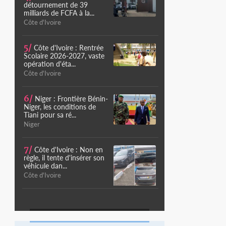
détournement de 39
milliards de FCFA à la...
Côte d'Ivoire
5/
Côte d'Ivoire : Rentrée
Scolaire 2026-2027, vaste
opération d'éta...
Côte d'Ivoire
6/
Niger : Frontière Bénin-
Niger, les conditions de
Tiani pour sa ré...
Niger
7/
Côte d'Ivoire : Non en
règle, il tente d'insérer son
véhicule dan...
Côte d'Ivoire