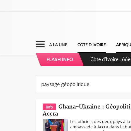
A LA UNE
COTE D'IVOIRE
AFRIQ
Côte d'Ivoire : 66è
FLASH INFO
grands investissem
Ghana-Ukraine : Géopoliti
Info
Accra
Les officiels des deux pays à l
ambassade à Accra dans le but