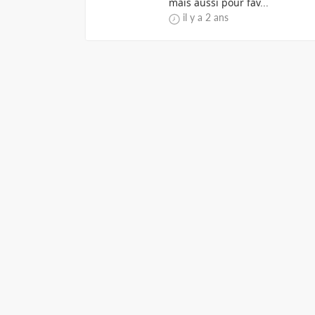
mais aussi pour fav...
il y a 2 ans