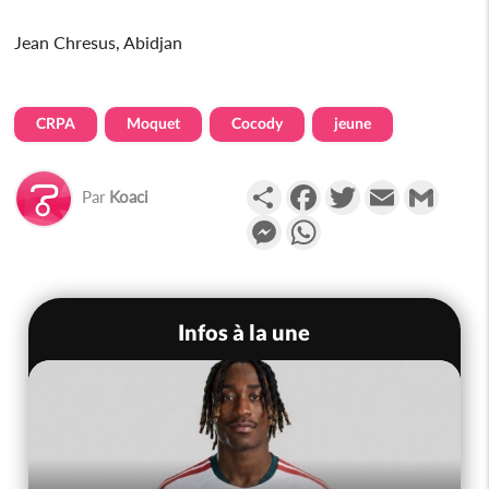
Jean Chresus, Abidjan
CRPA
Moquet
Cocody
jeune
Partager
Facebook
Twitter
Email
Gmail
Par
Koaci
Messenger
WhatsApp
Infos à la une