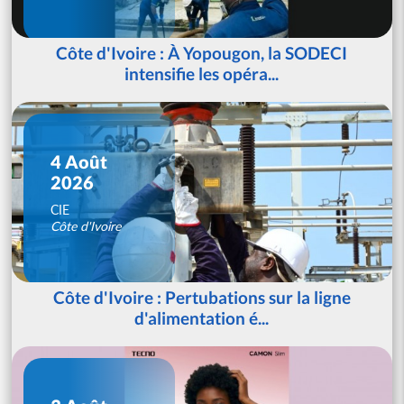
Côte d'Ivoire : À Yopougon, la SODECI
intensifie les opéra...
4 Août
2026
CIE
Côte d'Ivoire
Côte d'Ivoire : Pertubations sur la ligne
d'alimentation é...