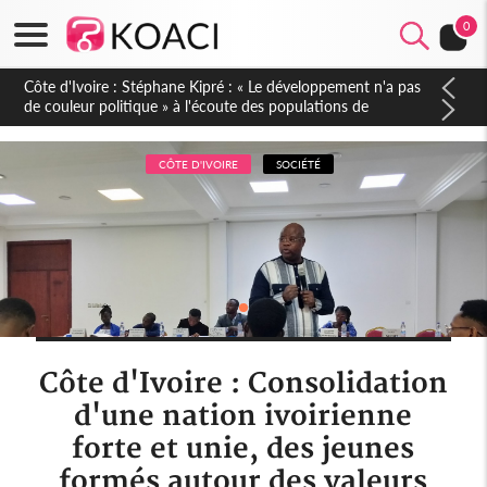
0
Mali : Les FAMa accueillent 254 anciens combattants issus de
groupes armés
CÔTE D'IVOIRE
SOCIÉTÉ
Côte d'Ivoire : Consolidation
d'une nation ivoirienne
forte et unie, des jeunes
formés autour des valeurs