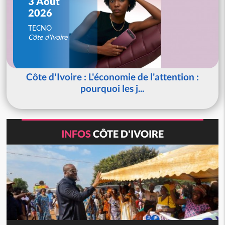
3 Août
2026
TECNO
Côte d'Ivoire
Côte d'Ivoire : L'économie de l'attention :
pourquoi les j...
INFOS
CÔTE D'IVOIRE