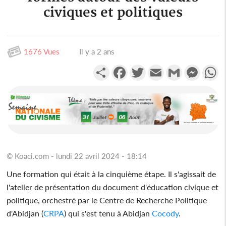
civiques et politiques
1676 Vues
Il y a 2 ans
Partager
Facebook
Twitter
Email
Gmail
Messen
W
© Koaci.com - lundi 22 avril 2024 - 18:14
Une formation qui était à la cinquième étape. Il s'agissait de
l'atelier de présentation du document d'éducation civique et
politique, orchestré par le Centre de Recherche Politique
d'Abidjan (
CRPA
) qui s'est tenu à Abidjan
Cocody
.