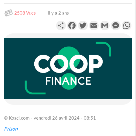
2508 Vues
Il y a 2 ans
Partager
Facebook
Twitter
Email
Gmail
Messen
W
© Koaci.com - vendredi 26 avril 2024 - 08:51
Prison