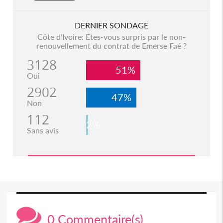
DERNIER SONDAGE
Côte d'Ivoire: Etes-vous surpris par le non-
renouvellement du contrat de Emerse Faé ?
3128
51%
Oui
2902
47%
Non
112
2%
Sans avis
0 Commentaire(s)