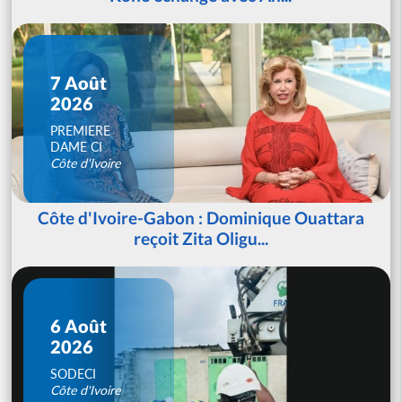
7 Août
2026
PREMIERE
DAME CI
Côte d'Ivoire
Côte d'Ivoire-Gabon : Dominique Ouattara
reçoit Zita Oligu...
6 Août
2026
SODECI
Côte d'Ivoire