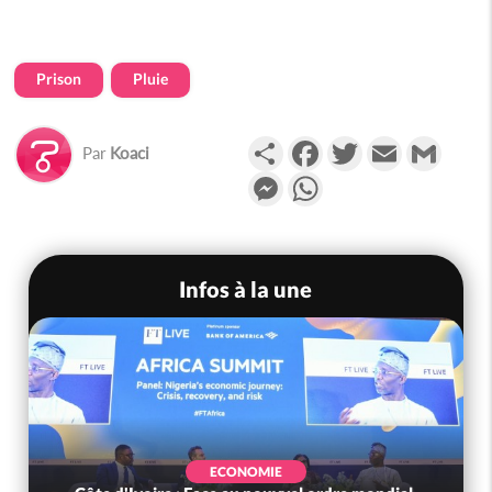
Prison
Pluie
Partager
Facebook
Twitter
Email
Gmail
Par
Koaci
Messenger
WhatsApp
Infos à la une
ECONOMIE